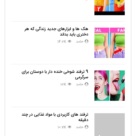
2
هک ها و ابزارهای جدید زندگی که هر
دختری باید بداند
حامد
14.2K
3
9 ترفند شوخی خنده دار با دوستان برای
سرگرمی
حامد
12K
4
ترفند های کاربردی با مواد غذایی در چند
دقیقه
حامد
10.7K