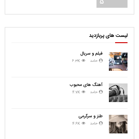
5
لیست های پربازدید
فیلم و سریال
حامد
6.3K
آهنگ های محبوب
حامد
4.7K
طنز و سرگرمی
حامد
4.6K