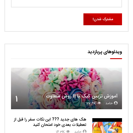
ویدئوهای پربازدید
آموزش تزیین کیک با 11 روش متفاوت
1
حامد
27.6K
هک های جدید ??️? این نکات سفر را قبل از
تعطیلات بعدی خود امتحان کنید
حامد
14.3K