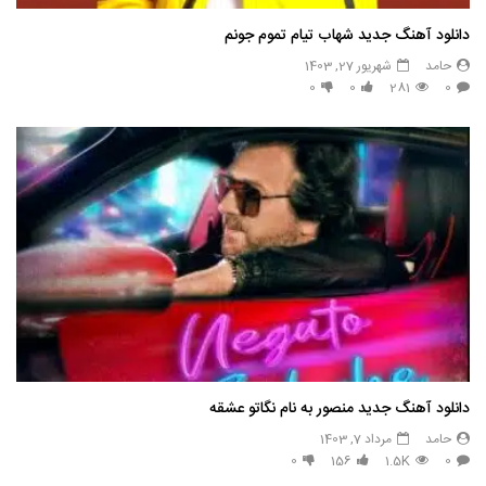
دانلود آهنگ جدید شهاب تیام تموم جونم
حامد
شهریور 27, 1403
0
0
281
0
دانلود آهنگ جدید منصور به نام نگاتو عشقه
حامد
مرداد 7, 1403
0
156
1.5K
0