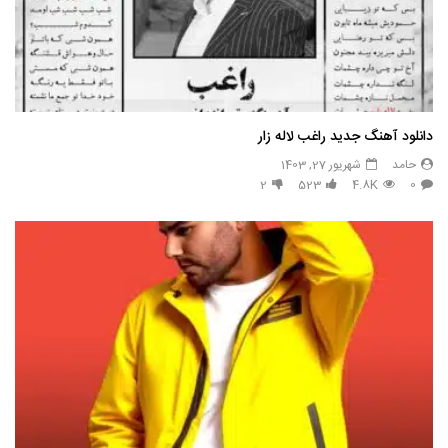
دانلود آهنگ جدید راغب لاله زار
حامد
شهریور 27, 1403
2
523
4.8K
0