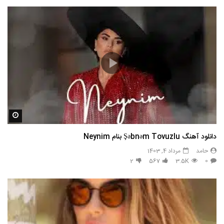
مشاه
دانلود آهنگ Şəbnəm Tovuzlu بنام Neynim
حامد
مرداد 4, 1403
2
567
3.5K
0