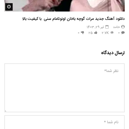
مشاه
دانلود آهنگ جدید مرات گوچه باخان اونوتامام سنی با کیفیت بالا
حامد
تیر 29, 1403
0
25
2.7K
0
ارسال دیدگاه