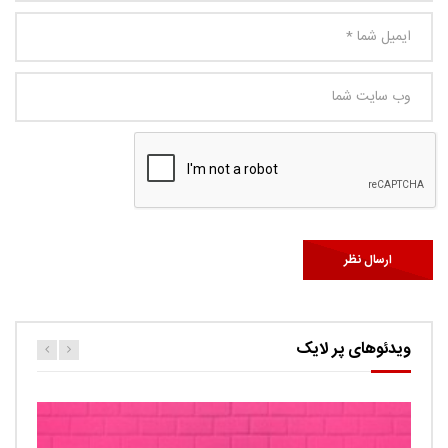
ویدئوهای پر لایک
کارتون اگنس این قسمت ربات ها