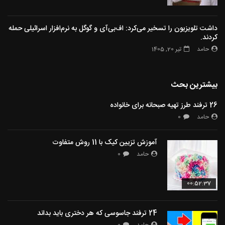
داشت تلویزیون را تسخیر می‌کرد: اف‌بی‌آی و گوگل به نرم‌افزار اسرائیلی حمله
کردند.
حامد
تیر 20, 1405
بیشترین بحث
26 ترفند طرز تهیه صبحانه برای خانواده
حامد
0
آموزش تزیین کیک با 11 روش متفاوت
حامد
0
00:52:37
24 ترفند جاسوسی که هر دختری باید بداند
حامد
0