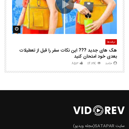
مشاهده بعدا
مشاهده ب
ترفندها
تر
هک های جدید ??️? این نکات سفر را قبل از تعطیلات
چگ
بعدی خود امتحان کنید
حامد
14.3K
853
سایت SATAPAR(مجله ویدیو)