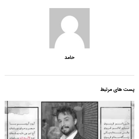
حامد
پست های مرتبط