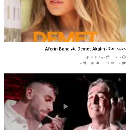
دانلود اهنگ Demet Akalın بنام Aferin Bana
حامد
مرداد 4, 1403
0
1K
1.2K
0