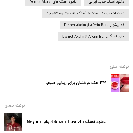
دانلود آهنگ جدید ایرانی
دانلود آهنگ های Demet Akalın
دمت اکالین بعد از مدت ها آهنگ “آفرین” رو منتشر کرد
کد پیشواز Aferin Bana از Demet Akalın
متن آهنگ Aferin Bana از Demet Akalın
نوشته قبلی
33 هک درخشان برای زیبایی طبیعی
نوشته بعدی
دانلود آهنگ Şəbnəm Tovuzlu بنام Neynim