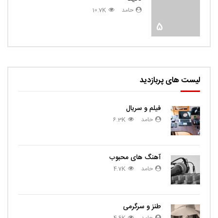
حامد
10.7K
5
لیست های پربازدید
فیلم و سریال
حامد
6.3K
آهنگ های محبوب
حامد
4.7K
طنز و سرگرمی