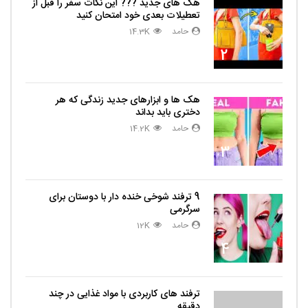
هک های جدید ??️? این نکات سفر را قبل از
تعطیلات بعدی خود امتحان کنید
حامد
14.3K
2
هک ها و ابزارهای جدید زندگی که هر
دختری باید بداند
حامد
14.2K
3
9 ترفند شوخی خنده دار با دوستان برای
سرگرمی
حامد
12K
4
ترفند های کاربردی با مواد غذایی در چند
دقیقه