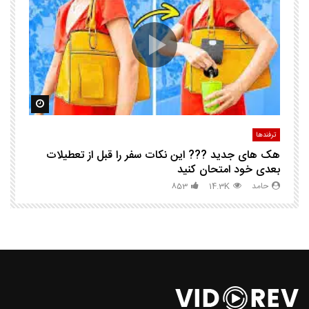
ا
ک
مشاهده بعدا
مشاهده ب
ترفندها
تر
هک های جدید ??️? این نکات سفر را قبل از تعطیلات
چگ
بعدی خود امتحان کنید
حامد
14.3K
853