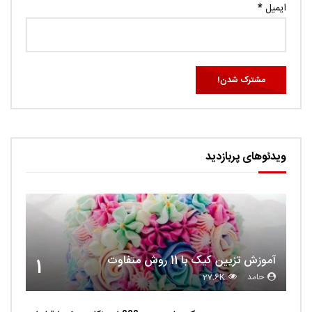
ایمیل
*
ویدئوهای پربازدید
آموزش تزیین کیک با 11 روش متفاوت
1
حامد
27.6K