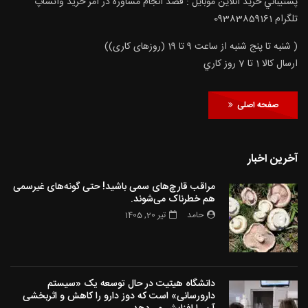
پشتيباني خريد آنلاين موبايل : قصد انجام مشاوره در امر خرید واتساپ
تلگرام 09383859161
( شنبه تا پنج شنبه از ساعت 9 تا 19 (روزهای کاری))
ارسال كالا 1 تا 7 روز كاري
صفحه اصلی
آخرین اخبار
مراقب قارچ‌های سمی باشید! حتی گونه‌های غیرسمی
هم خطرناک می‌شوند.
حامد
تیر 20, 1405
دانشگاه هیتیت در حال توسعه یک «سیستم
دارورسانی» است که دوز دارو را کاهش و اثربخشی