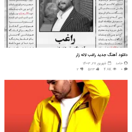
دانلود آهنگ جدید راغب لاله زار
حامد
شهریور 27, 1403
2
523
4.8K
0