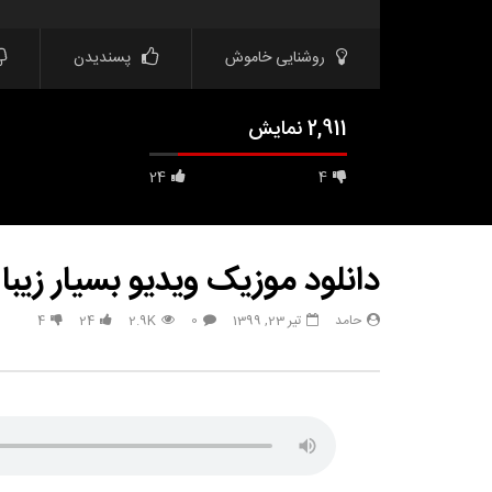
روشنایی خاموش
پسندیدن
2,911 نمایش
24
4
دانلود موزیک ویدیو بسیار زیبا و شنیدنی از 
حامد
تیر 23, 1399
0
2.9K
24
4
مشاهده بعدا
دانلود آهنگ Şəbnəm Tovuzlu بنام
دانلود آهنگ 
Neynim
سنی با کیفیت
حامد
مرداد 4, 1403
حامد
.7K
0
2
567
3.5K
0