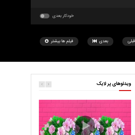
خودکار بعدی
قبلی
بعدی
فیلم ها بیشتر
ویدئوهای پر لایک
مشاهده بعدا
مشاهده بعدا
دانلود موزیک ویدئوی جدید Ebru Yasar به
دانلود آهنگ عربی هند زي
کارتون اگنس این قسمت ربات ها
نام Yine Caliyor
حامد
تیر 29, 1403
حامد
0.9K
حامد
تیر 29, 1403
9
2.5K
0
9
457
3.1K
0
Ut facilisis consectetur tristique. Suspendisse