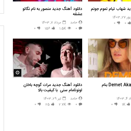
د شهاب تیام تموم جونم
دانلود آهنگ جدید منصور به نام نگاتو
عشقه
2, 1403
حامد
مرداد 7, 1403
0
0
0
156
1.5K
0
مشاهده بع
دانلود اهنگ Demet Akalın بنام
دانلود آهنگ جدید مرات گوچه باخان
اونوتامام سنی با کیفیت بالا
1403
حامد
تیر 29, 1403
0
25
2.7K
0
0
1K