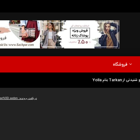
مدلینگ
موزیک
اخبار
پادکست
آشپزی
ترفندها
مشاهده بعدا
فروشگاه
نی دیوید تیلور
Call of Duty: Vanguard اع
Tarka بنام Yolla
اولین تریلر است
مدلینگ
موزیک
اخبار
پادکست
آشپزی
ترفندها
دریافت پرونده: https://dl2.musicafee.com/July%202020/Tarkan%20-%20Yolla1080%5BMusiCafee%5D.webm
مشاهده بعدا