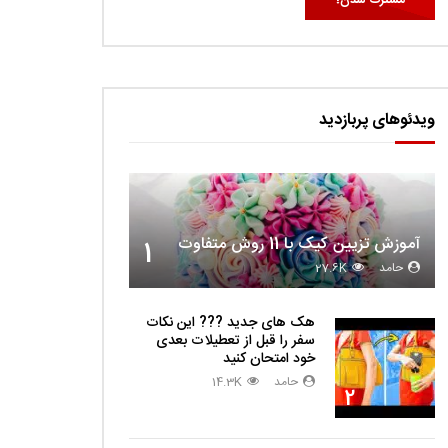
ویدئوهای پربازدید
آموزش تزیین کیک با 11 روش متفاوت
1
دا
حامد
27.6K
هک های جدید ??️? این نکات
سفر را قبل از تعطیلات بعدی
خود امتحان کنید
حامد
14.3K
2