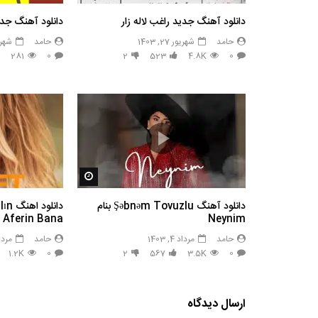
دانلود آهنگ جدید راغب لاله زار
دانلود آهنگ جدی
حامد
شهریور 27, 1403
حامد
شهریور 7
281
0
2
523
4.8K
0
مشاهده بعدا
دانلود آهنگ Şəbnəm Tovuzlu بنام
Aferin Bana
Neynim
حامد
مرداد 4, 1403
حامد
مرداد 4, 
1.2K
0
2
567
3.5K
0
ارسال دیدگاه