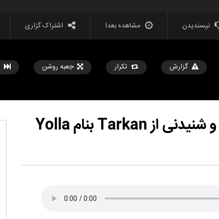
نپسندیدن
مشاهده بعدا
اشتراک گزاری
گزارش
تکرار
جعبه روشن
Tarkan بنام Yolla
مشاهده بعدا
جدید مرات گوچه باخان اونوتامام
Murat Göğebakan & Heijan –
 بالا
Vurgunum mp3
تیر 29, 1403
حامد
تیر 29, 1403
1
789
2.6K
0
0
25
2