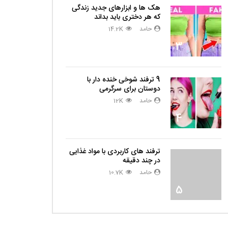
هک ها و ابزارهای جدید زندگی
که هر دختری باید بداند
حامد
14.2K
3
9 ترفند شوخی خنده دار با
دوستان برای سرگرمی
حامد
12K
4
ترفند های کاربردی با مواد غذایی
در چند دقیقه
حامد
10.7K
5