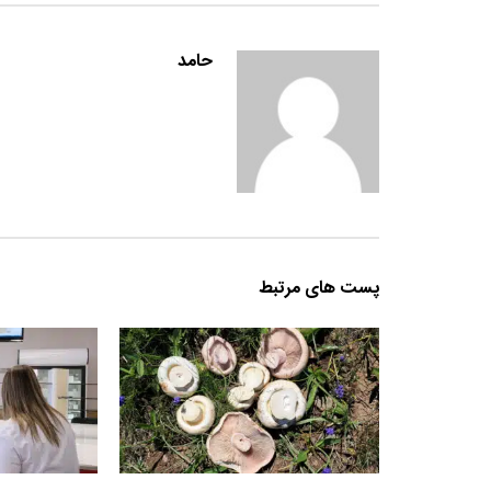
حامد
پست های مرتبط