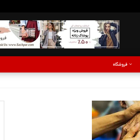
مدلینگ
موزیک
اخبار
پادکست
آشپزی
ترفندها
مشاهده بعدا
فروشگاه
نی دیوید تیلور
Call of Duty: Vanguard اع
اولین تریلر است
مدلینگ
موزیک
اخبار
پادکست
آشپزی
ترفندها
مشاهده بعدا