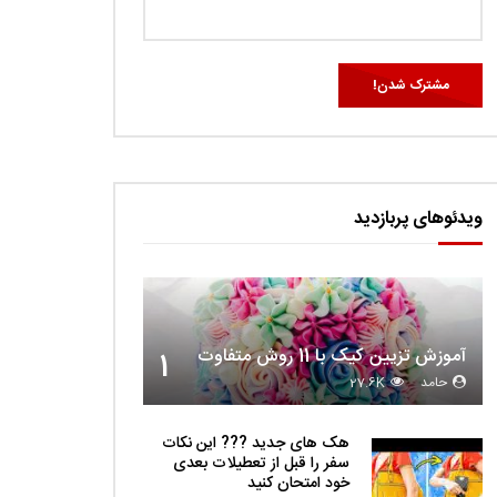
ویدئوهای پربازدید
آموزش تزیین کیک با 11 روش متفاوت
1
حامد
27.6K
هک های جدید ??️? این نکات
سفر را قبل از تعطیلات بعدی
خود امتحان کنید