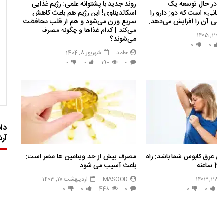
در حال توسعه یک
روند جدید با پشتوانه علمی: رژیم غذایی
ی» است که دوز دارو را
اسکاندیناوی! این رژیم هم باعث کاهش
 آن را افزایش می‌دهد.
سریع وزن می‌شود و هم از قلب محافظت
می‌کند | کدام غذاها و چگونه مصرف
می‌شوند؟
0
0
حامد
شهریور 8, 1404
0
0
190
0
دان
آر
 عرق کابوس شما باشد: راه
مصرف بیش از حد ویتامین ها مضر است:
باعث آسیب می شود
MASOOD
اردیبهشت 17, 1403
0
0
448
0
0
0