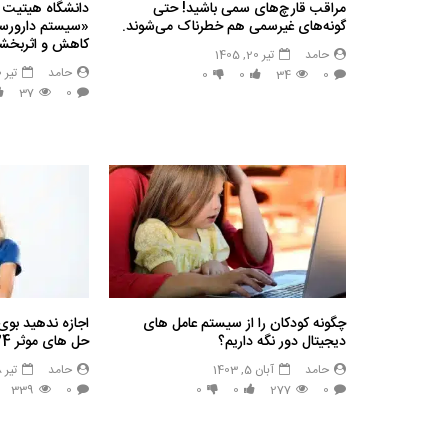
مراقب قارچ‌های سمی باشید! حتی
دانشگاه هیتیت 
گونه‌های غیرسمی هم خطرناک می‌شوند.
«سیستم دارورسان
کاهش و اثربخشی
حامد
تیر 20, 1405
حامد
تیر 20, 1405
0
0
34
0
37
0
چگونه کودکان را از سیستم عامل های
اجازه ندهید بوی
دیجیتال دور نگه داریم؟
حل های موثر 24 ساعته
حامد
آبان 5, 1403
حامد
تیر 28, 1403
339
0
0
0
277
0