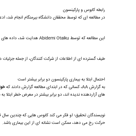
رابطه کابوس و پارکینسون
در مطالعه ای که توسط محققان دانشگاه بیرمنگام انجام شد، ادعا
این مطالعه که توسط Abidemi Otaiku هدایت شد، داده های 12 ساله بیش از 3800 مرد مسن در ایالات متحده را تجزیه و تحلیل کرد.
طیف گسترده ای از اطلاعات از شرکت کنندگان، از جمله جزئیات د
احتمال ابتلا به بیماری پارکینسون دو برابر بیشتر است
به گزارش AA، کسانی که در ابتدای مطالعه گزارش دادند که
خوا
های آزاردهنده ندیده اند، دو برابر بیشتر در معرض خطر ابتلا به
نویسندگان تحقیق؛ او فکر می کند کابوس هایی که چندین سال قب
حرکت رخ می دهد، ممکن است نشانه ای از این بیماری باشد.