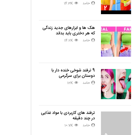
حامد
14.3K
2
هک ها و ابزارهای جدید زندگی
که هر دختری باید بداند
حامد
14.2K
3
9 ترفند شوخی خنده دار با
دوستان برای سرگرمی
حامد
12K
4
ترفند های کاربردی با مواد غذایی
در چند دقیقه
حامد
10.7K