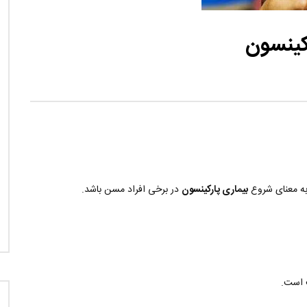
نی دیوید تیلور
Call of Duty: Vanguard اع
اولین تریلر است
رکینسون
به معنای شروع
بیماری پارکینسون
در برخی افراد مسن باشد.
ب است.