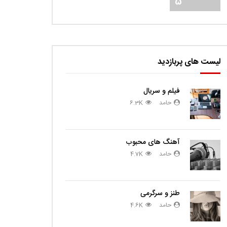
5
لیست های پربازدید
فیلم و سریال
حامد
6.3K
آهنگ های محبوب
حامد
4.7K
طنز و سرگرمی
حامد
4.6K