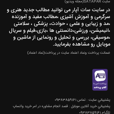
سایت SATAPAR(مجله ویدیو)
در سایت سات آپار می توانید مطالب جدید هنری و
سرگرمی و آموزش آشپزی ،مطالب مفید و آموزنده
،مد و زیبایی و علمی ، حوادث، پزشکی ، سلامتی
،انیمیشن، ورزشی،دانستنی ها ،بازی،فیلم و سریال
،موسیقی، بررسی و تحلیل و رونمایی از ماشین و
موبایل رو مشاهده بفرمایید.
ضمانت پرداخت ونماد اعتماد سایت در پرداخت(نماد اعتماد)
پشتيباني سايت : تماس 09383859161
پشتيباني خريد آنلاين موبايل : قصد انجام مشاوره در امر خرید واتساپ
تلگرام 09383859161