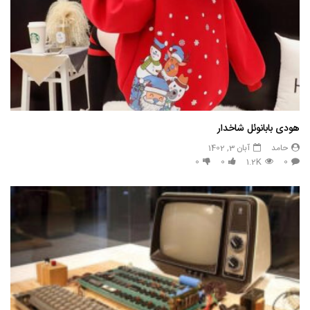
هودی بابانوئل شاخدار
حامد
آبان 3, 1402
0
0
1.2K
0