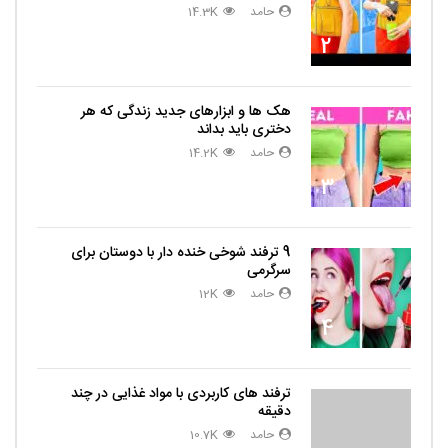
حامد
14.3K
2
هک ها و ابزارهای جدید زندگی که هر
دختری باید بداند
حامد
14.2K
3
9 ترفند شوخی خنده دار با دوستان برای
سرگرمی
حامد
12K
4
ترفند های کاربردی با مواد غذایی در چند
دقیقه
حامد
10.7K