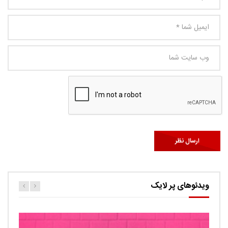
ویدئوهای پر لایک
کارتون اگنس این قسمت ربات ها