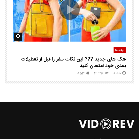
مشاهده بعدا
مشاهده ب
ترفندها
تر
هک های جدید ??️? این نکات سفر را قبل از تعطیلات
چگ
بعدی خود امتحان کنید
حامد
14.3K
853