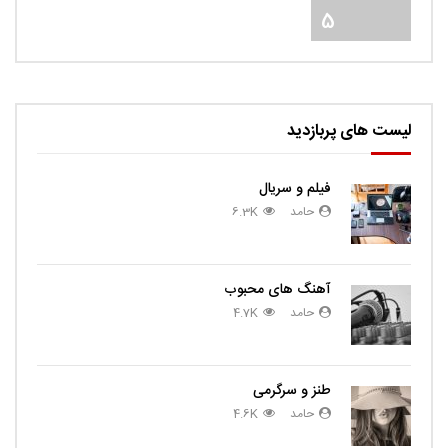
5
لیست های پربازدید
فیلم و سریال
حامد
6.3K
آهنگ های محبوب
حامد
4.7K
طنز و سرگرمی
حامد
4.6K