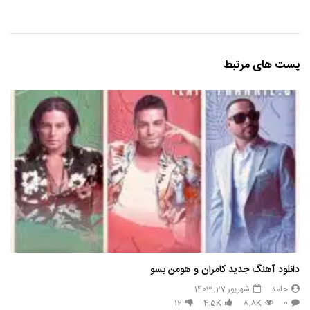
پست های مرتبط
دانلود آهنگ جدید کامران و هومن بسو
حامد
شهریور 27, 1403
12
4.5K
8.8K
0