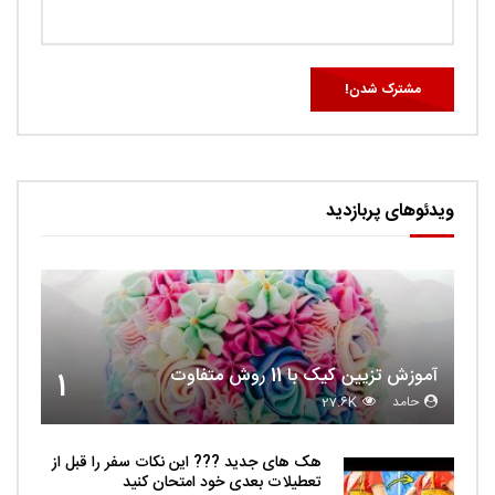
ویدئوهای پربازدید
آموزش تزیین کیک با 11 روش متفاوت
1
حامد
27.6K
هک های جدید ??️? این نکات سفر را قبل از
تعطیلات بعدی خود امتحان کنید