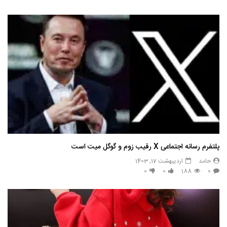
پلتفرم رسانه اجتماعی X رقیب زوم و گوگل میت است
حامد
اردیبهشت 17, 1403
0
0
188
0