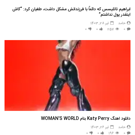
ابراهیم تاتلیسس که دائماً با فرزندانش مشکل داشت، طغیان کرد: “کاش
اینقدر پول نداشتم”
حامد
تیر 28, 1403
0
0
257
0
دانلود اهنگ Katy Perry بنام WOMAN’S WORLD
حامد
تیر 26, 1403
0
0
196
0