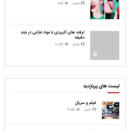
حامد
12K
4
ترفند های کاربردی با مواد غذایی در چند
دقیقه
حامد
10.7K
5
لیست های پربازدید
فیلم و سریال
حامد
6.3K