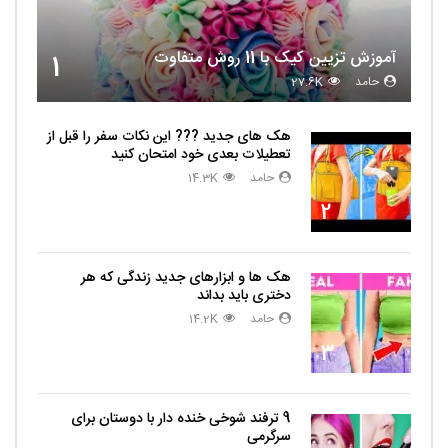
آموزش تزیین کیک با 11 روش متفاوت
1
حامد
27.6K
هک های جدید ??️? این نکات سفر را قبل از
تعطیلات بعدی خود امتحان کنید
حامد
14.3K
2
هک ها و ابزارهای جدید زندگی که هر
دختری باید بداند
حامد
14.2K
3
9 ترفند شوخی خنده دار با دوستان برای
سرگرمی