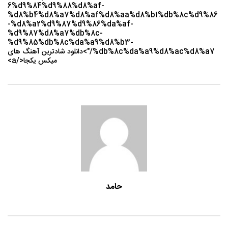
6%d9%84%d9%88%d8%af-
%d8%b4%d8%a7%d8%af%d8%aa%d8%b1%db%8c%d9%86
-%d8%a2%d9%87%d9%86%da%af-
%d9%87%d8%a7%db%8c-
%d9%85%db%8c%da%a9%d8%b3-
%db%8c%da%a9%d8%ac%d8%a7/">دانلود شادترین آهنگ های
میکس یکجا</a>
حامد