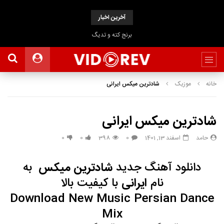
آخرین اخبار
برنج کته و تدیگ
خانه
موزیک
شادترین میکس ایرانی
شادترین میکس ایرانی
حامد
اسفند 13, 1401
0
398
0
0
دانلود آهنگ جدید
شادترین میکس
به
نام
ایرانی
با
کیفیت بالا
Download New Music
Persian Dance
Mix