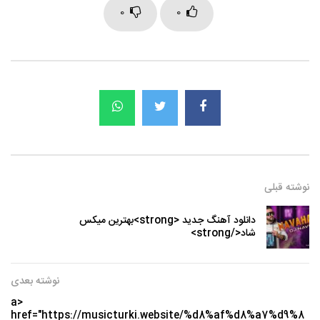
0
0
نوشته قبلی
دانلود آهنگ جدید <strong>بهترین میکس
شاد</strong>
نوشته بعدی
<a
href="https://musicturki.website/%d8%af%d8%a7%d9%8