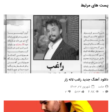
پست های مرتبط
دانلود آهنگ جدید راغب لاله زار
حامد
شهریور 27, 1403
2
523
4.8K
0