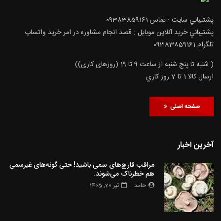
پشتيباني سايت : تماس 09383859161
پشتيباني خريد آنلاين موبايل : قصد انجام مشاوره در امر خرید واتساپ
تلگرام 09383859161
( شنبه تا پنج شنبه از ساعت 9 تا 19 (روزهای کاری))
ارسال كالا 1 تا 7 روز كاري
صفحه اصلی
آخرین اخبار
مراقب قارچ‌های سمی باشید! حتی گونه‌های غیرسمی
هم خطرناک می‌شوند.
حامد
تیر 20, 1405