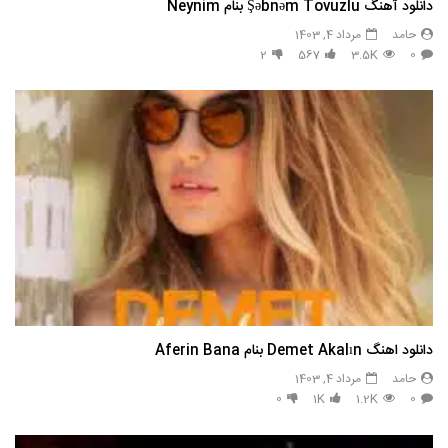
دانلود آهنگ Şəbnəm Tovuzlu بنام Neynim
حامد
مرداد 4, 1403
2
567
3.5K
0
دانلود اهنگ Demet Akalın بنام Aferin Bana
حامد
مرداد 4, 1403
0
1K
1.2K
0