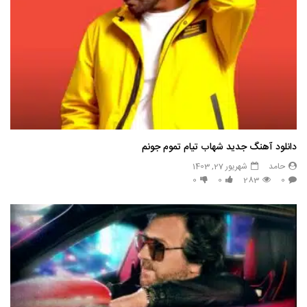
دانلود آهنگ جدید شهاب تیام تموم جونم
حامد
شهریور 27, 1403
0
0
283
0