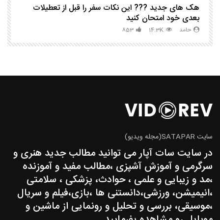
هک های جدید ??️? این نکات سفر را قبل از تعطیلات
چگ
بعدی خود امتحان کنید
حامد
14.3K
853
سایت SATAPAR(مجله ویدیو)
در سایت سات آپار می توانید مطالب جدید هنری و
سرگرمی و آموزش آشپزی ،مطالب مفید و آموزنده
،مد و زیبایی و علمی ، حوادث، پزشکی ، سلامتی
،انیمیشن، ورزشی،دانستنی ها ،بازی،فیلم و سریال
،موسیقی، بررسی و تحلیل و رونمایی از ماشین و
موبایل رو مشاهده بفرمایید.