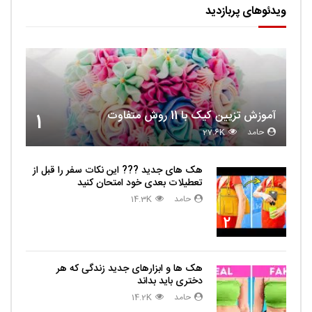
ویدئوهای پربازدید
آموزش تزیین کیک با 11 روش متفاوت
1
حامد
27.6K
هک های جدید ??️? این نکات سفر را قبل از
تعطیلات بعدی خود امتحان کنید
حامد
14.3K
2
هک ها و ابزارهای جدید زندگی که هر
دختری باید بداند
حامد
14.2K