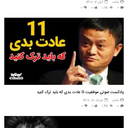
حامد
آبان 3, 1402
0
0
1.2K
0
پادکست صوتی موفقیت 11 عادت بدی که باید ترک کنید
حامد
خرداد 12, 1402
0
1
1.4K
0