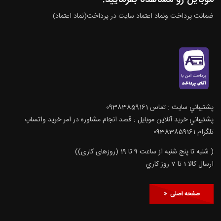
ضمانت پرداخت ونماد اعتماد سایت در پرداخت(نماد اعتماد)
پشتيباني سايت : تماس 09383859161
پشتيباني خريد آنلاين موبايل : قصد انجام مشاوره در امر خرید واتساپ
تلگرام 09383859161
( شنبه تا پنج شنبه از ساعت 9 تا 19 (روزهای کاری))
ارسال كالا 1 تا 7 روز كاري
صفحه اصلی