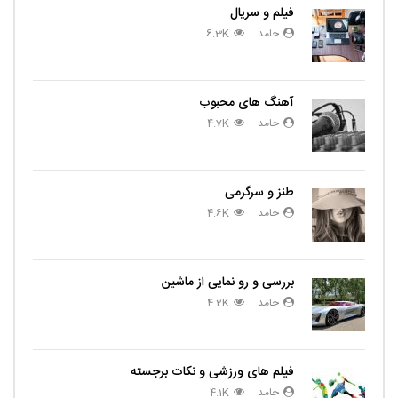
فیلم و سریال
حامد
6.3K
آهنگ های محبوب
حامد
4.7K
طنز و سرگرمی
حامد
4.6K
بررسی و رو نمایی از ماشین
حامد
4.2K
فیلم های ورزشی و نکات برجسته
حامد
4.1K