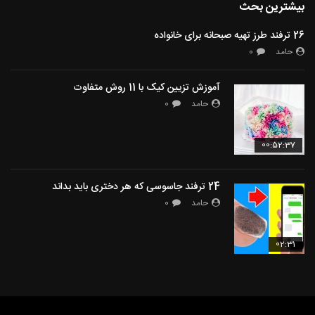
بیشترین بحث
26 ترفند طرز تهیه صبحانه برای خانواده
حامد
0
آموزش تزیین کیک با 11 روش متفاوت
حامد
0
00:52:37
24 ترفند جاسوسی که هر دختری باید بداند
حامد
0
02:31