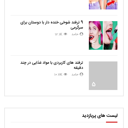
3
9 ترفند شوخی خنده دار با دوستان برای
سرگرمی
حامد
12.1K
4
ترفند های کاربردی با مواد غذایی در چند
دقیقه
حامد
10.7K
5
لیست های پربازدید