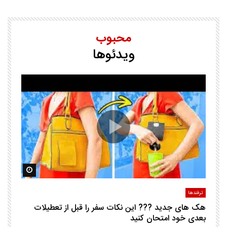
محبوب
ویدئوها
25 ترفند هوشم
ا
ک
مشاهده بعدا
مشاهده ب
ترفندها
تر
هک های جدید ??️? این نکات سفر را قبل از تعطیلات
چگ
بعدی خود امتحان کنید