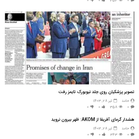
0
0
353
0
تصویر پزشکیان روی جلد نیویورک تایمز رفت
حامد
تیر 28, 1403
0
0
358
0
هشدار گرمای آفریقا از AKOM: ظهر بیرون نروید
حامد
تیر 28, 1403
0
0
363
0