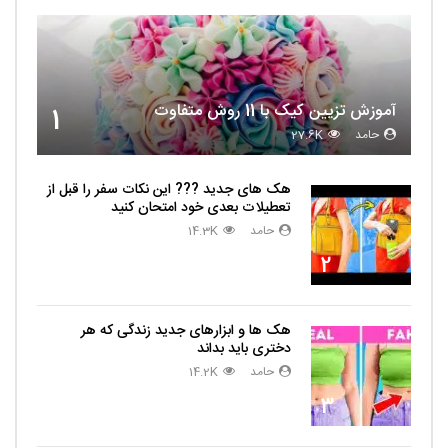
آموزش تزیین کیک با 11 روش متفاوت
1
حامد
27.6K
هک های جدید ??️? این نکات سفر را قبل از
تعطیلات بعدی خود امتحان کنید
حامد
14.3K
2
هک ها و ابزارهای جدید زندگی که هر
دختری باید بداند
حامد
14.2K
3