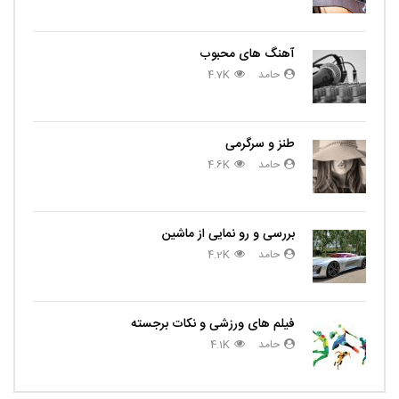
آهنگ های محبوب
حامد
4.7K
طنز و سرگرمی
حامد
4.6K
بررسی و رو نمایی از ماشین
حامد
4.2K
فیلم های ورزشی و نکات برجسته
حامد
4.1K