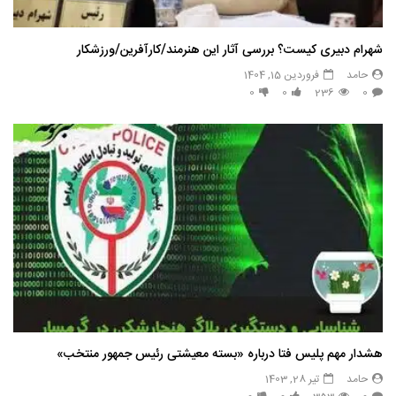
شهرام دبیری کیست؟ بررسی آثار این هنرمند/کارآفرین/ورزشکار
حامد
فروردین 15, 1404
0
0
236
0
هشدار مهم پلیس فتا درباره «بسته معیشتی رئیس جمهور منتخب»
حامد
تیر 28, 1403