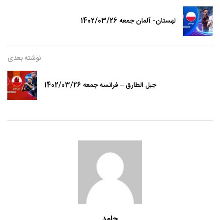
لهستان- آلمان جمعه 1402/03/26
نوشته بعدی
جبل الطارق – فرانسه جمعه 1402/03/26
حامد