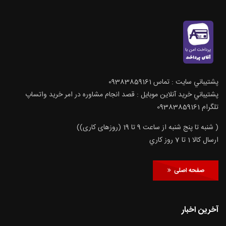
پشتيباني سايت : تماس 09383859161
پشتيباني خريد آنلاين موبايل : قصد انجام مشاوره در امر خرید واتساپ
تلگرام 09383859161
( شنبه تا پنج شنبه از ساعت 9 تا 19 (روزهای کاری))
ارسال كالا 1 تا 7 روز كاري
صفحه اصلی
آخرین اخبار