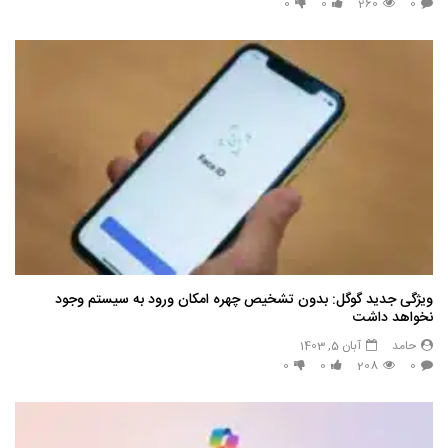
0
0
260
0
ویژگی جدید گوگل: بدون تشخیص چهره امکان ورود به سیستم وجود
نخواهد داشت
حامد
آبان 5, 1403
0
0
208
0