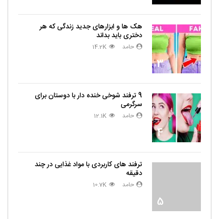
هک ها و ابزارهای جدید زندگی که هر
دختری باید بداند
حامد
14.2K
3
9 ترفند شوخی خنده دار با دوستان برای
سرگرمی
حامد
12.1K
4
ترفند های کاربردی با مواد غذایی در چند
دقیقه
حامد
10.7K
5