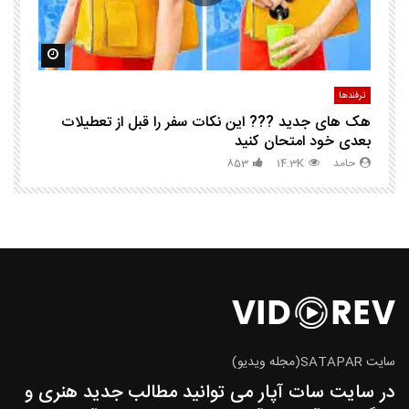
مشاهده بعدا
مشاهده ب
ترفندها
تر
هک های جدید ??️? این نکات سفر را قبل از تعطیلات
چگ
بعدی خود امتحان کنید
حامد
14.3K
853
سایت SATAPAR(مجله ویدیو)
در سایت سات آپار می توانید مطالب جدید هنری و