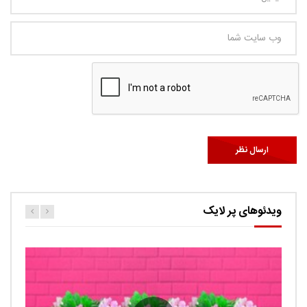
ویدئوهای پر لایک
کارتون اگنس این قسمت ربات ها
حامد
0.9K