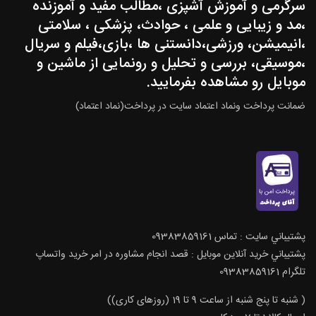
سرگرمی و آموزش آشپزی ،مطالب مفید و آموزنده
،مد و زیبایی و علمی ، حوادث، پزشکی ، سلامتی
،انیمیشن، ورزشی،دانستنی ها ،بازی،فیلم و سریال
،موسیقی، بررسی و تحلیل و رونمایی از ماشین و
موبایل رو مشاهده بفرمایید.
ضمانت پرداخت ونماد اعتماد سایت در پرداخت(نماد اعتماد)
پشتيباني سايت : تماس 09383859161
پشتيباني خريد آنلاين موبايل : قصد انجام مشاوره در امر خرید واتساپ
تلگرام 09383859161
( شنبه تا پنج شنبه از ساعت 9 تا 19 (روزهای کاری))