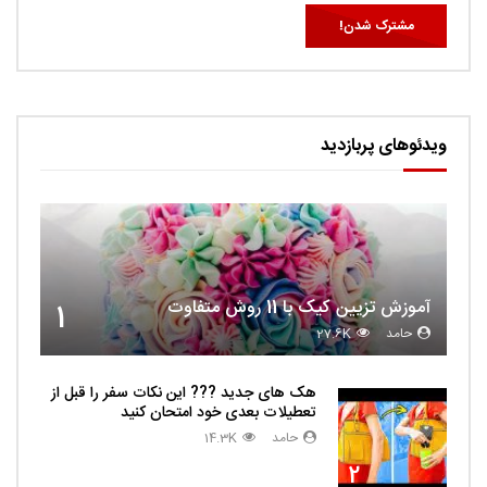
ویدئوهای پربازدید
آموزش تزیین کیک با 11 روش متفاوت
1
حامد
27.6K
هک های جدید ??️? این نکات سفر را قبل از
تعطیلات بعدی خود امتحان کنید
حامد
14.3K
2