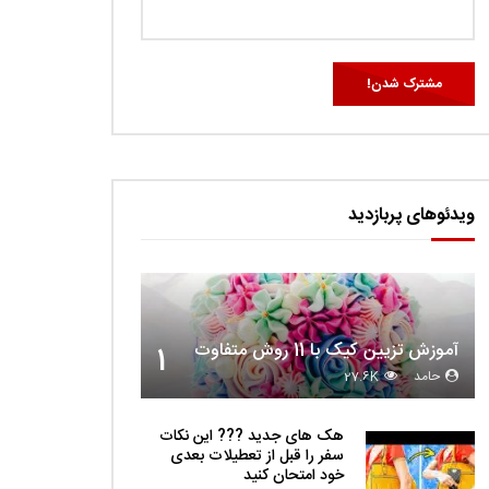
ویدئوهای پربازدید
آموزش تزیین کیک با 11 روش متفاوت
1
حامد
27.6K
هک های جدید ??️? این نکات
سفر را قبل از تعطیلات بعدی
خود امتحان کنید