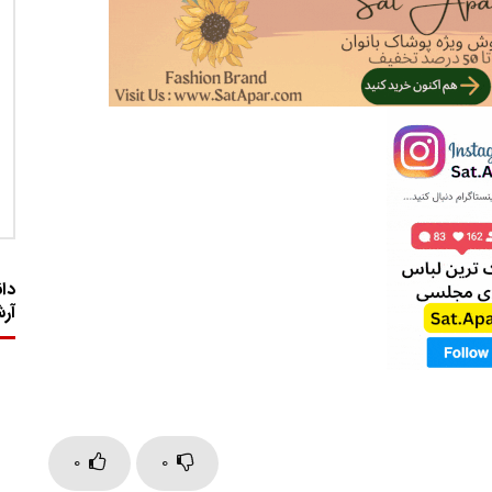
دان
آر
0
0