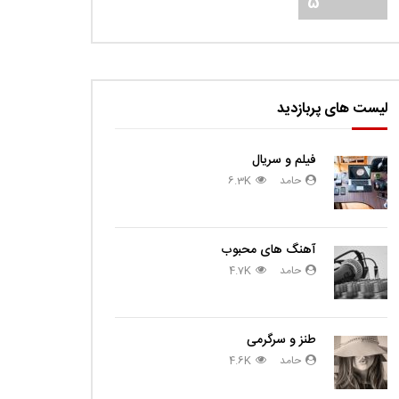
5
لیست های پربازدید
فیلم و سریال
حامد
6.3K
آهنگ های محبوب
حامد
4.7K
طنز و سرگرمی
حامد
4.6K