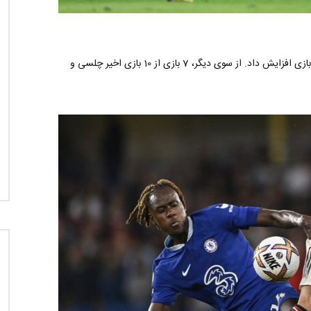
منچستریونایتد روند شکست ناپذیری خود مقابل چلسی را به 10 بازی افزایش داد. از سوی دیگر، 7 بازی از 10 بازی اخیر چلسی و