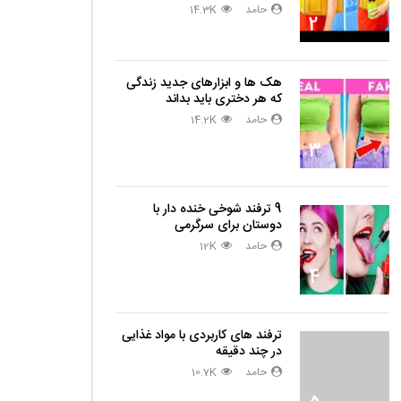
حامد
14.3K
2
هک ها و ابزارهای جدید زندگی
که هر دختری باید بداند
حامد
14.2K
3
9 ترفند شوخی خنده دار با
دوستان برای سرگرمی
حامد
12K
4
ترفند های کاربردی با مواد غذایی
در چند دقیقه
حامد
10.7K