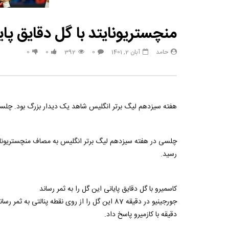
مصاحبه حسن یزدانی بعد از برنده شدن با تیلور
حسن یزدا
منچستریونایتد با گل دقایق پا
حامد
آبان 2, 1401
0
392
0
0
هفته سیزدهم لیگ برتر انگلیس شاهد یک دیدار بزرگ بود. چلسی در خانه 
رسید.
کاسمیرو با گل دقایق پایانی این گل را به ثمر رساند
دقیقه با کازمیرو پاسخ داد.