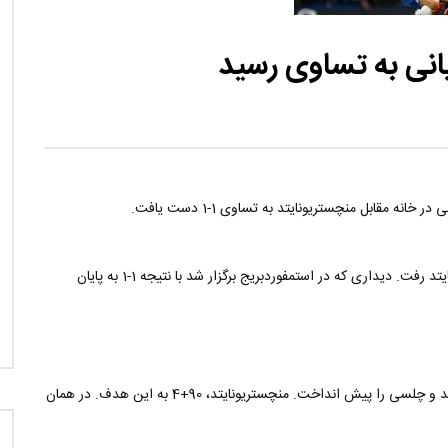
نی دیوید تیلور
Call of Duty: Vanguard اع
اولین تریلر است
یانی به تساوی رسید
مقابل منچستریونایتد به تساوی 1-1 دست یافت.
چلسی در هفته سیزدهم لیگ برتر انگلیس به مصاف منچستریونایتد رفت. دیداری که در استمفوردبریج برگزار شد با نتیجه 1-1 به پایان
جورجینیو در دقیقه 87 این گل را از روی نقطه پنالتی به ثمر رساند و چلسی را پیش انداخت. منچستریونایتد، 90+4 به این هدف. در همان