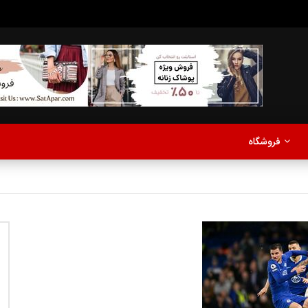
مدلینگ
موزیک
اخبار
پادکست
آشپزی
ترفندها
مشاهده بعدا
فروشگاه
نی دیوید تیلور
Call of Duty: Vanguard اع
اولین تریلر است
مدلینگ
موزیک
اخبار
پادکست
آشپزی
ترفندها
مشاهده بعدا