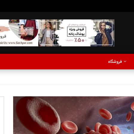
مدلینگ
موزیک
اخبار
پادکست
آشپزی
ترفندها
مشاهده بعدا
فروشگاه
نی دیوید تیلور
Call of Duty: Vanguard اع
اولین تریلر است
مدلینگ
موزیک
اخبار
پادکست
آشپزی
ترفندها
مشاهده بعدا