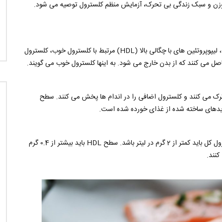
 وزن و سبک زندگی بی تحرک، آزمایش منظم کلسترول توصیه می شود.
دو پروتئین مسئول انتقال کلسترول در خون هستند. از یک طرف، لیپوپروتئین های با چگالی بالا (HDL) مرتبط با کلسترول خوب، کلسترول
حاصل می کنند که از بدن خارج می شود. به اینها کلسترول خوب می گویند.
الی کم (LDL) است. اینها کبد را ترک می کنند و کلسترول اضافی را در اندام ها پخش می کنند. سطح
در صورت عدم وجود خطر بیماری های قلبی عروقی، سطح کلسترول کل باید کمتر از 2 گرم در لیتر باشد. سطح HDL باید بیشتر از 0.4 گرم