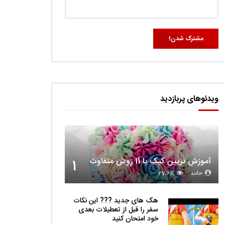
ویدئوهای پربازدید
آموزش تزیین کیک با 11 روش متفاوت
1
حامد
27.6K
هک های جدید ??️? این نکات
سفر را قبل از تعطیلات بعدی
خود امتحان کنید