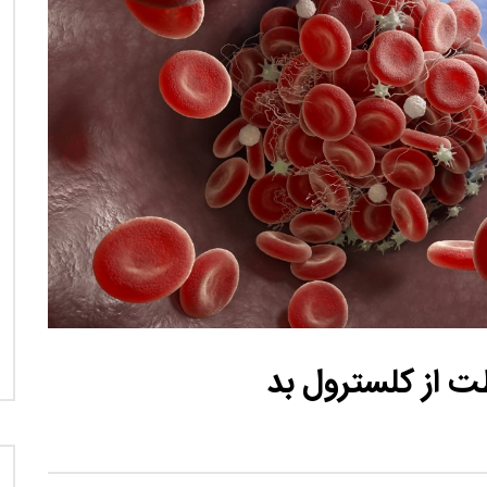
نی دیوید تیلور
Call of Duty: Vanguard اع
اولین تریلر است
ت از کلسترول بد