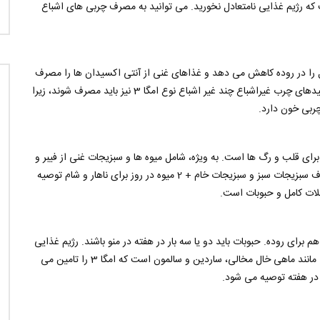
 رژیم غذایی نامتعادل نخورید. می توانید به مصرف چربی های اشباع
را در روده کاهش می دهد و غذاهای غنی از آنتی اکسیدان ها را مصرف
کنید زیرا از دیواره عروق محافظت می کنند. به همین ترتیب، اسیدهای چرب غیراشباع چند غیر اشباع نوع امگا 3 نیز باید مصرف شوند، زیرا
چربی خون دارد.
رای قلب و رگ ها است. به ویژه، شامل میوه ها و سبزیجات غنی از فیبر و
آنتی اکسیدان است که در هر وعده غذایی یافت می شود. مصرف سبزیجات سبز و سبزیجات خام + 2 میوه در روز برای ناهار و شام توصیه
 غلات کامل و حبوبات است.
 برای روده. حبوبات باید دو یا سه بار در هفته در منو باشند. رژیم غذایی
مدیترانه ای به طور طبیعی شامل ماهی، به ویژه ماهی های چرب مانند ماهی خال مخالی، ساردین و سالمون است که امگا 3 را تامین می
 در هفته توصیه می شود.