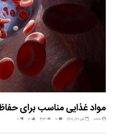
مصاحبه حسن یزدانی بعد از برنده شدن با تیلور
حسن یزدا
مواد غذایی مناسب برای حفاظ
حامد
تیر 20, 1401
0
413
2
0