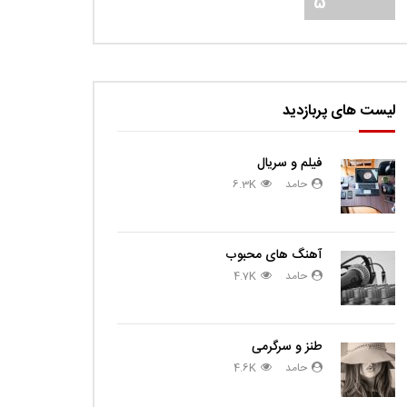
5
لیست های پربازدید
فیلم و سریال
حامد
6.3K
آهنگ های محبوب
حامد
4.7K
طنز و سرگرمی
حامد
4.6K