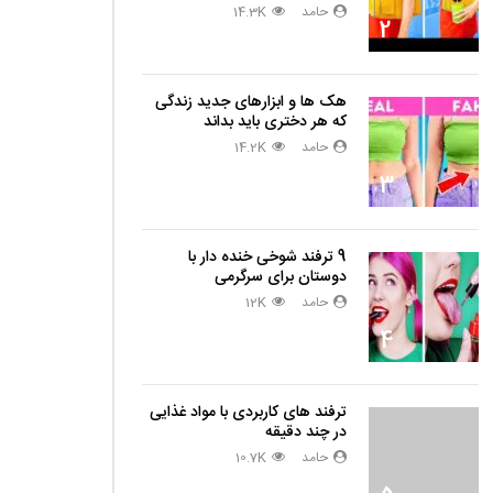
حامد
14.3K
2
هک ها و ابزارهای جدید زندگی
که هر دختری باید بداند
حامد
14.2K
3
9 ترفند شوخی خنده دار با
دوستان برای سرگرمی
حامد
12K
4
ترفند های کاربردی با مواد غذایی
در چند دقیقه
حامد
10.7K