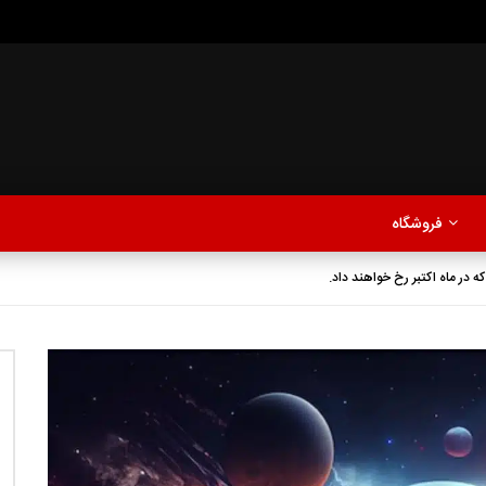
مدلینگ
موزیک
اخبار
پادکست
آشپزی
ترفندها
مشاهده بعدا
فروشگاه
نی دیوید تیلور
Call of Duty: Vanguard اع
 در ماه اکتبر رخ خواهند داد.
اولین تریلر است
مدلینگ
موزیک
اخبار
پادکست
آشپزی
ترفندها
مشاهده بعدا