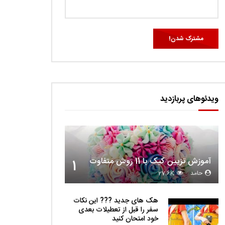
ویدئوهای پربازدید
آموزش تزیین کیک با 11 روش متفاوت
1
حامد
27.6K
هک های جدید ??️? این نکات
سفر را قبل از تعطیلات بعدی
خود امتحان کنید