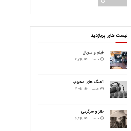
5
لیست های پربازدید
فیلم و سریال
حامد
6.3K
آهنگ های محبوب
حامد
4.7K
طنز و سرگرمی
حامد
4.6K