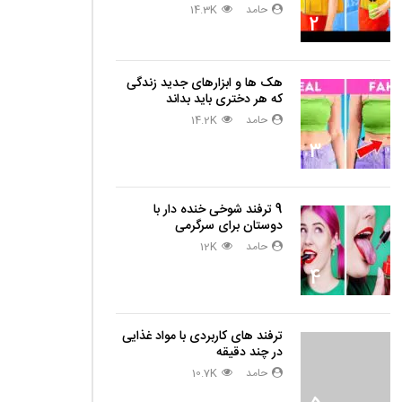
حامد
14.3K
2
هک ها و ابزارهای جدید زندگی
که هر دختری باید بداند
حامد
14.2K
3
9 ترفند شوخی خنده دار با
دوستان برای سرگرمی
حامد
12K
4
ترفند های کاربردی با مواد غذایی
در چند دقیقه
حامد
10.7K