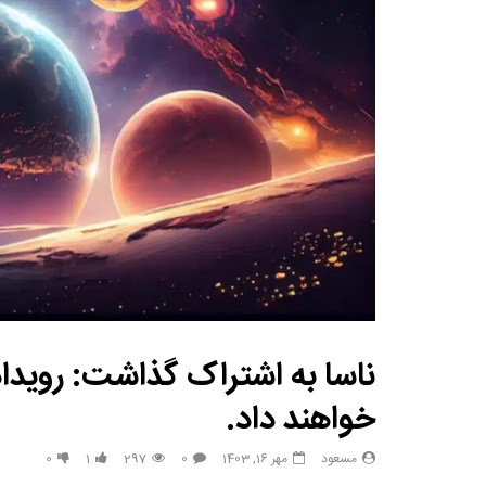
مصاحبه حسن یزدانی بعد از برنده شدن با تیلور
حسن یزدا
ناسا به اشتراک گذاشت: رویداد
خواهند داد.
مسعود
مهر 16, 1403
0
297
1
0