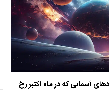
نی دیوید تیلور
Call of Duty: Vanguard اع
اولین تریلر است
های آسمانی که در ماه اکتبر رخ