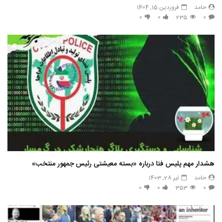
حامد
فروردین 15, 1404
0
0
235
0
هشدار مهم پلیس فتا درباره «بسته معیشتی رئیس جمهور منتخب»
حامد
تیر 28, 1403
0
0
353
0