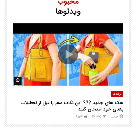
محبوب
ویدئوها
25 ترفند هوشم
ا
ک
مشاهده بعدا
مشاهده ب
ترفندها
تر
هک های جدید ??️? این نکات سفر را قبل از تعطیلات
چگ
بعدی خود امتحان کنید
حامد
14.3K
853