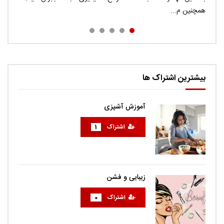
راحتی...
همچنین م...
euismod nunc volutp...
sodales diam. Cras quis met...
بیشترین اشتراک ها
آموزش آشپزی
اشتراک
1
زیبایی و فشن
اشتراک
0