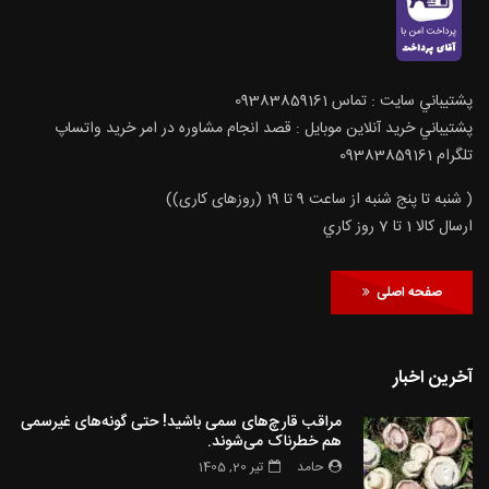
پشتيباني سايت : تماس 09383859161
پشتيباني خريد آنلاين موبايل : قصد انجام مشاوره در امر خرید واتساپ
تلگرام 09383859161
( شنبه تا پنج شنبه از ساعت 9 تا 19 (روزهای کاری))
ارسال كالا 1 تا 7 روز كاري
صفحه اصلی
آخرین اخبار
مراقب قارچ‌های سمی باشید! حتی گونه‌های غیرسمی
هم خطرناک می‌شوند.
حامد
تیر 20, 1405