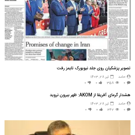
تصویر پزشکیان روی جلد نیویورک تایمز رفت
حامد
تیر 28, 1403
0
0
358
0
هشدار گرمای آفریقا از AKOM: ظهر بیرون نروید
حامد
تیر 28, 1403
0
0
362
0