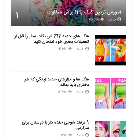
آموزش تزیین کیک با 11 روش متفاوت
1
حامد
27.6K
هک های جدید ??️? این نکات سفر را قبل از
تعطیلات بعدی خود امتحان کنید
حامد
14.3K
2
هک ها و ابزارهای جدید زندگی که هر
دختری باید بداند
حامد
14.2K
3
9 ترفند شوخی خنده دار با دوستان برای
سرگرمی
حامد
12K