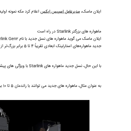
ایلان ماسک،
مدیرعامل اسپیس ایکس
اعلام کرد مکه نمونه اول
ماهواره های بزرگتر Starlink در راه است
جدید ماهواره‌های استارلینک ابعادی تقریباً 4 تا 5 برابر بزرگ‌تر از ماهواره‌های Starlink موجود خواهند داشت.
با این حال، نسل جدید ماهواره های Starlink با ویژگی های پیشرفته تری نسبت به ماهواره های نسل قبلی عرضه خواهند شد.
به عنوان مثال، ماهواره های جدید می توانند با راندمان 5 تا 10 برابر بیشتر از ماهواره های قدیمی کار کنند.