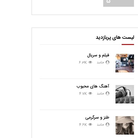
5
لیست های پربازدید
فیلم و سریال
حامد
6.3K
آهنگ های محبوب
حامد
4.7K
طنز و سرگرمی
حامد
4.6K