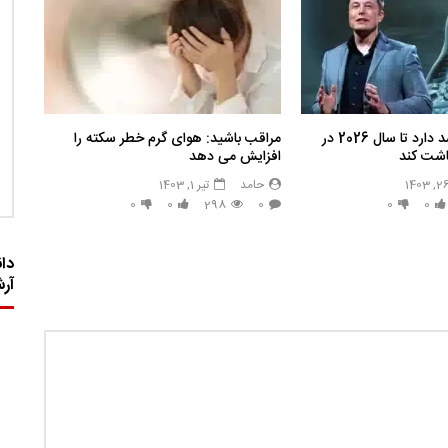
ایلان ماسک قصد دارد تا سال 2026 در
مراقب باشید: هوای گرم خطر سکته را
کاشت کند
افزایش می دهد
حامد
تیر 1, 1403
0
0
298
0
0
0
دان
آر