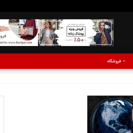
مدلینگ
موزیک
اخبار
پادکست
آشپزی
ترفندها
مشاهده بعدا
فروشگاه
نی دیوید تیلور
Call of Duty: Vanguard اع
اولین تریلر است
مدلینگ
موزیک
اخبار
پادکست
آشپزی
ترفندها
مشاهده بعدا