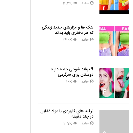
حامد
14.3K
2
هک ها و ابزارهای جدید زندگی
که هر دختری باید بداند
حامد
14.2K
3
9 ترفند شوخی خنده دار با
دوستان برای سرگرمی
حامد
12K
4
ترفند های کاربردی با مواد غذایی
در چند دقیقه
حامد
10.7K