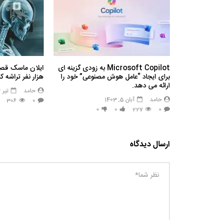
Microsoft Copilot به زودی گزینه ای
برای ایجاد “عامل هوش مصنوعی” خود را
هزار نفر تراشه 
ارائه می دهد.
حامد
تیر 26, 1403
حامد
آبان 5, 1403
306
0
0
0
227
0
ارسال دیدگاه