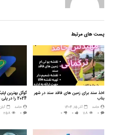
پست های مرتبط
اخذ سند برای زمین های فاقد سند در شهر
گوگل بهترین اپل
بناب
2024 را در پلی استور معرفی کرد
حامد
آذر 15, 1404
حامد
آبان 30, 03
258
0
0
0
118
0