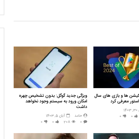
یکیشن ها و بازی های سال
ویژگی جدید گوگل: بدون تشخیص چهره
امکان ورود به سیستم وجود نخواهد
داشت
14
حامد
آبان 5, 1403
0
0
0
0
208
0