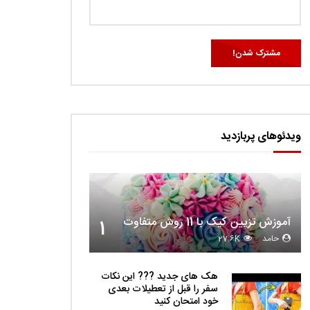
ویدئوهای پربازدید
آموزش تزیین کیک با 11 روش متفاوت
1
حامد
27.6K
هک های جدید ??️? این نکات
سفر را قبل از تعطیلات بعدی
خود امتحان کنید