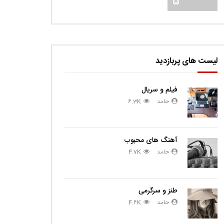
5
لیست های پربازدید
فیلم و سریال
حامد
6.3K
آهنگ های محبوب
حامد
4.7K
طنز و سرگرمی
حامد
4.6K