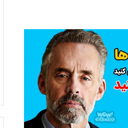
نی دیوید تیلور
Call of Duty: Vanguard اع
اولین تریلر است