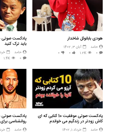
هودی بابانوئل شاخدار
باید ترک کنید
حامد
آبان 3, 1402
حامد
خرداد 12,
0
0
1.2K
0
1.4K
0
پادکست صوتی موفقیت 10 کتابی که ای
کاش زودتر در زندگیم می خواندم
روانشناسی برا
حامد
خرداد 1, 1402
حامد
خرداد 1,