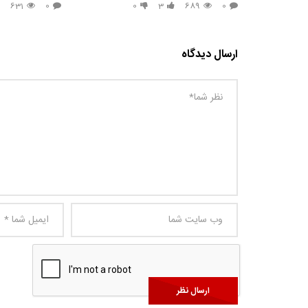
631
0
0
3
689
0
ارسال دیدگاه