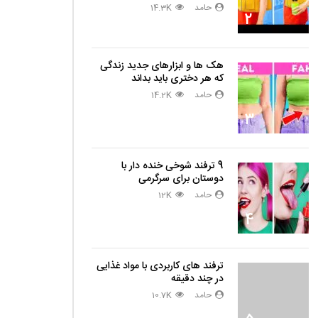
حامد
14.3K
2
هک ها و ابزارهای جدید زندگی
که هر دختری باید بداند
حامد
14.2K
3
9 ترفند شوخی خنده دار با
دوستان برای سرگرمی
حامد
12K
4
ترفند های کاربردی با مواد غذایی
در چند دقیقه
حامد
10.7K