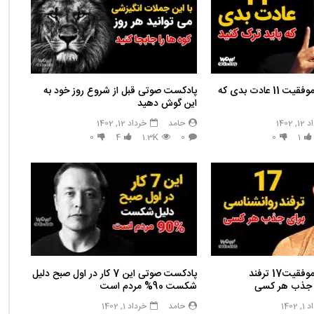
پادکست صوتی موفقیت 11 عادت بدی که
پادکست صوتی قبل از شروع روز خود به
این گوش دهید
 1402
حامد
خرداد 12, 1402
0
4
1.3K
0
0
1
پادکست صوتی موفقیت17 ترفند
پادکست صوتی این 7 کار در اول صبح دلیل
ی جذب هر کسی
شکست 90% مردم است
 1402
حامد
خرداد 1, 1402