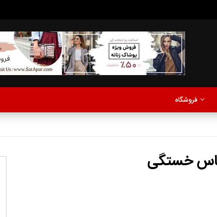
مدلینگ
موزیک
اخبار
پادکست
آشپزی
ترفندها
مشاهده بعدا
فروشگاه
نی دیوید تیلور
Call of Duty: Vanguard اع
اولین تریلر است
مدلینگ
موزیک
اخبار
پادکست
آشپزی
ترفندها
ساس خستگی
مشاهده بعدا