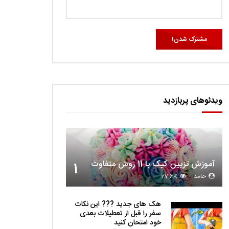
ویدئوهای پربازدید
آموزش تزیین کیک با 11 روش متفاوت
1
حامد
27.6K
هک های جدید ??️? این نکات
سفر را قبل از تعطیلات بعدی
خود امتحان کنید