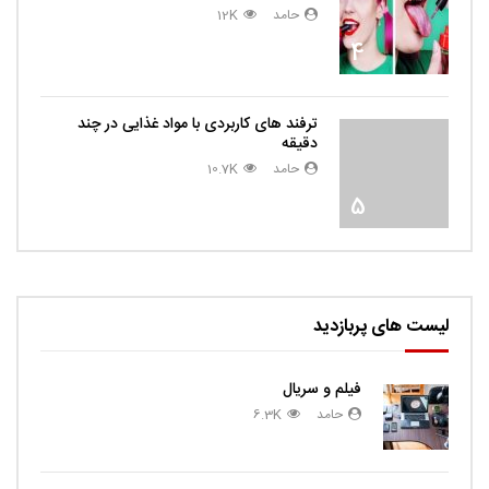
حامد
12K
4
ترفند های کاربردی با مواد غذایی در چند
دقیقه
حامد
10.7K
5
لیست های پربازدید
فیلم و سریال
حامد
6.3K