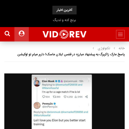
آخرین اخبار
برنج کته و تدیگ
خانه
تکنولوژی
پاسخ مارک زاکربرگ به پیشنهاد مبارزه در قفس ایلان ماسک! دارم میام تو لوکیشن