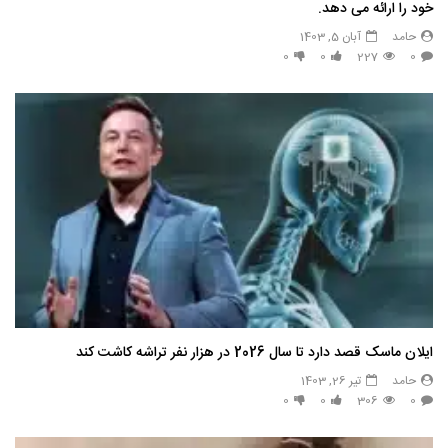
خود را ارائه می دهد.
حامد
آبان 5, 1403
0
0
227
0
ایلان ماسک قصد دارد تا سال 2026 در هزار نفر تراشه کاشت کند
حامد
تیر 26, 1403
0
0
306
0