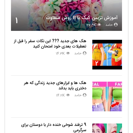
آموزش تزیین کیک با 11 روش متفاوت
1
حامد
27.6K
هک های جدید ??️? این نکات سفر را قبل از
تعطیلات بعدی خود امتحان کنید
حامد
14.3K
2
هک ها و ابزارهای جدید زندگی که هر
دختری باید بداند
حامد
14.2K
3
9 ترفند شوخی خنده دار با دوستان برای
سرگرمی