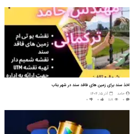
اخذ سند برای زمین های فاقد سند در شهر بناب
حامد
آذر 15, 1404
0
0
118
0