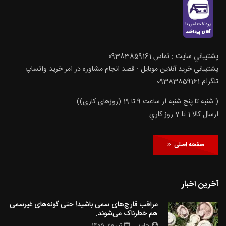
پشتيباني سايت : تماس 09383859161
پشتيباني خريد آنلاين موبايل : قصد انجام مشاوره در امر خرید واتساپ
تلگرام 09383859161
( شنبه تا پنج شنبه از ساعت 9 تا 19 (روزهای کاری))
ارسال كالا 1 تا 7 روز كاري
صفحه اصلی
آخرین اخبار
مراقب قارچ‌های سمی باشید! حتی گونه‌های غیرسمی
هم خطرناک می‌شوند.
حامد
تیر 20, 1405