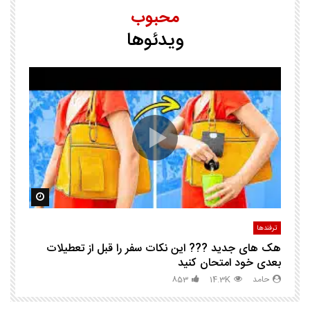
محبوب
ویدئوها
25 ترفند هوشم
ا
ک
مشاهده بعدا
مشاهده ب
ترفندها
تر
هک های جدید ??️? این نکات سفر را قبل از تعطیلات
چگ
بعدی خود امتحان کنید
حامد
14.3K
853