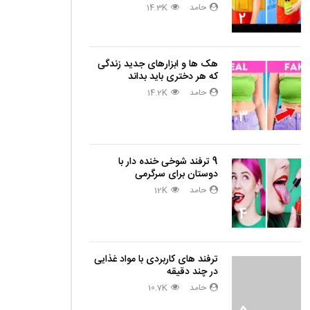
حامد
14.3K
2
هک ها و ابزارهای جدید زندگی
که هر دختری باید بداند
حامد
14.2K
3
9 ترفند شوخی خنده دار با
دوستان برای سرگرمی
حامد
12K
4
ترفند های کاربردی با مواد غذایی
در چند دقیقه
حامد
10.7K