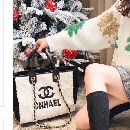
نی دیوید تیلور
Call of Duty: Vanguard اع
اولین تریلر است