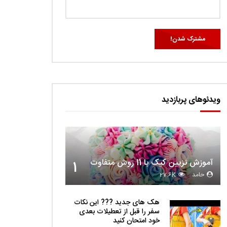
ویدئوهای پربازدید
آموزش تزیین کیک با 11 روش متفاوت
1
حامد
27.6K
هک های جدید ??️? این نکات
سفر را قبل از تعطیلات بعدی
خود امتحان کنید