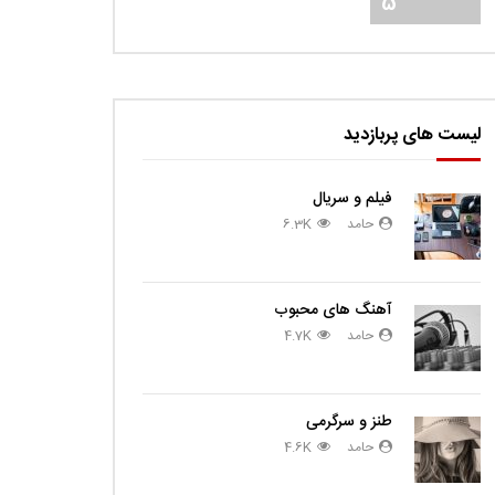
5
لیست های پربازدید
فیلم و سریال
حامد
6.3K
آهنگ های محبوب
حامد
4.7K
طنز و سرگرمی
حامد
4.6K