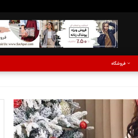
مدلینگ
موزیک
اخبار
پادکست
آشپزی
ترفندها
مشاهده بعدا
فروشگاه
نی دیوید تیلور
Call of Duty: Vanguard اع
اولین تریلر است
مدلینگ
موزیک
اخبار
پادکست
آشپزی
ترفندها
مشاهده بعدا