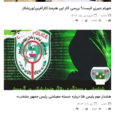
شهرام دبیری کیست؟ بررسی آثار این هنرمند/کارآفرین/ورزشکار
حامد
فروردین 15, 1404
0
0
234
0
هشدار مهم پلیس فتا درباره «بسته معیشتی رئیس جمهور منتخب»
حامد
تیر 28, 1403
0
0
351
0