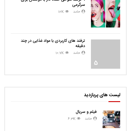
سرگرمی
حامد
12K
4
ترفند های کاربردی با مواد غذایی در چند
دقیقه
حامد
10.7K
5
لیست های پربازدید
فیلم و سریال
حامد
6.3K