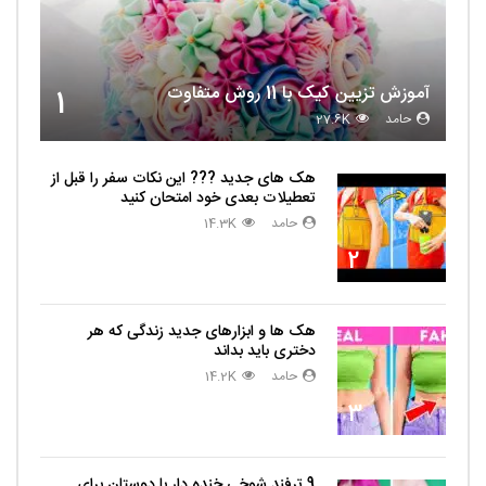
آموزش تزیین کیک با 11 روش متفاوت
1
حامد
27.6K
هک های جدید ??️? این نکات سفر را قبل از
تعطیلات بعدی خود امتحان کنید
حامد
14.3K
2
هک ها و ابزارهای جدید زندگی که هر
دختری باید بداند
حامد
14.2K
3
9 ترفند شوخی خنده دار با دوستان برای