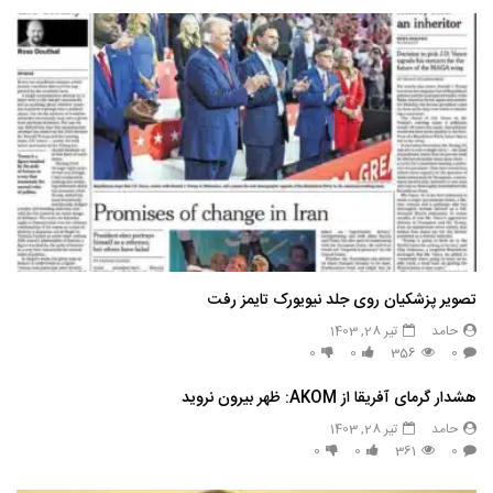
تصویر پزشکیان روی جلد نیویورک تایمز رفت
حامد
تیر 28, 1403
0
0
356
0
هشدار گرمای آفریقا از AKOM: ظهر بیرون نروید
حامد
تیر 28, 1403
0
0
361
0