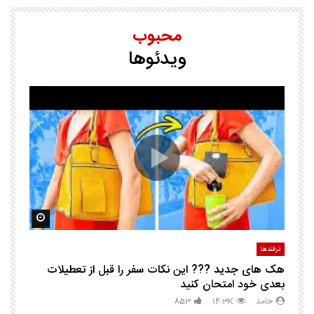
محبوب
ویدئوها
25 ترفند هوشم
ا
ک
مشاهده بعدا
مشاهده ب
ترفندها
تر
هک های جدید ??️? این نکات سفر را قبل از تعطیلات
چگ
بعدی خود امتحان کنید
حامد
14.3K
853