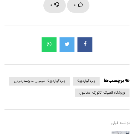
0
0
برچسب‌ها
پپ گواردیولا
پپ گواردیولا، سرمربی منچسترسیتی
ورزشگاه المپیک آتاتورک استانبول
نوشته قبلی