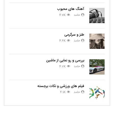
آهنگ های محبوب
حامد
4.7K
طنز و سرگرمی
حامد
4.6K
بررسی و رو نمایی از ماشین
حامد
4.2K
فیلم های ورزشی و نکات برجسته
حامد
4.1K