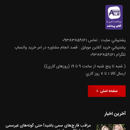
پشتيباني سايت : تماس 09383859161
پشتيباني خريد آنلاين موبايل : قصد انجام مشاوره در امر خرید واتساپ
تلگرام 09383859161
( شنبه تا پنج شنبه از ساعت 9 تا 19 (روزهای کاری))
ارسال كالا 1 تا 7 روز كاري
صفحه اصلی
آخرین اخبار
مراقب قارچ‌های سمی باشید! حتی گونه‌های غیرسمی