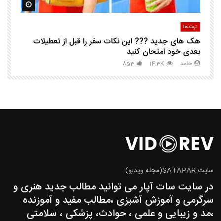
مشاهده بعدا
مشاهده ب
ترفندها
تر
هک های جدید ??️? این نکات سفر را قبل از تعطیلات
چگ
بعدی خود امتحان کنید
حامد
14.3K
853
سایت SATAPAR(مجله ویدیو)
در سایت سات آپار می توانید مطالب جدید هنری و
سرگرمی و آموزش آشپزی ،مطالب مفید و آموزنده
،مد و زیبایی و علمی ، حوادث، پزشکی ، سلامتی