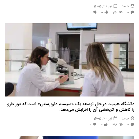
حامد
تیر 20, 1405
0
0
34
0
دانشگاه هیتیت در حال توسعه یک «سیستم دارورسانی» است که دوز دارو
را کاهش و اثربخشی آن را افزایش می‌دهد.
حامد
تیر 20, 1405
0
0
38
0