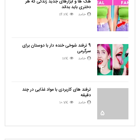
هک ها و ابزارهای جدید زندگی که هر
دختری باید بداند
حامد
14.2K
3
9 ترفند شوخی خنده دار با دوستان برای
سرگرمی
حامد
12K
4
ترفند های کاربردی با مواد غذایی در چند
دقیقه
حامد
10.7K
5