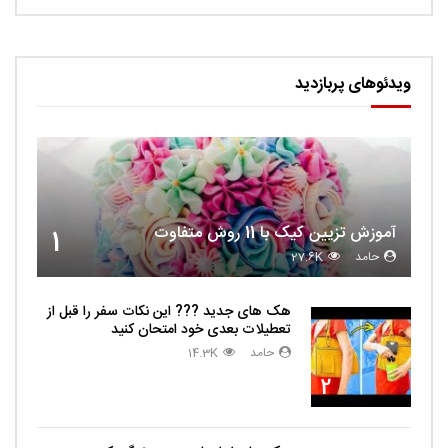
ویدئوهای پربازدید
آموزش تزیین کیک با 11 روش متفاوت
1
حامد
27.6K
هک های جدید ??️? این نکات سفر را قبل از
تعطیلات بعدی خود امتحان کنید
حامد
14.3K
2