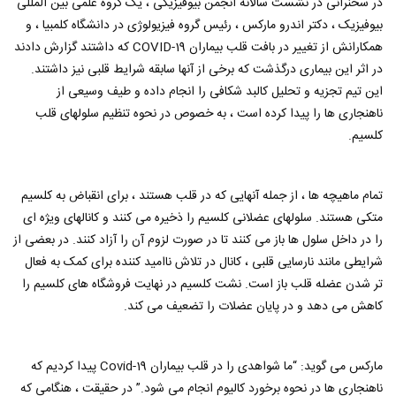
در سخنرانی در نشست سالانه انجمن بیوفیزیکی ، یک گروه علمی بین المللی
بیوفیزیک ، دکتر اندرو مارکس ، رئیس گروه فیزیولوژی در دانشگاه کلمبیا ، و
همکارانش از تغییر در بافت قلب بیماران COVID-19 که داشتند گزارش دادند
در اثر این بیماری درگذشت که برخی از آنها سابقه شرایط قلبی نیز داشتند.
این تیم تجزیه و تحلیل کالبد شکافی را انجام داده و طیف وسیعی از
ناهنجاری ها را پیدا کرده است ، به خصوص در نحوه تنظیم سلولهای قلب
کلسیم.
تمام ماهیچه ها ، از جمله آنهایی که در قلب هستند ، برای انقباض به کلسیم
متکی هستند. سلولهای عضلانی کلسیم را ذخیره می کنند و کانالهای ویژه ای
را در داخل سلول ها باز می کنند تا در صورت لزوم آن را آزاد کنند. در بعضی از
شرایطی مانند نارسایی قلبی ، کانال در تلاش ناامید کننده برای کمک به فعال
تر شدن عضله قلب باز است. نشت کلسیم در نهایت فروشگاه های کلسیم را
کاهش می دهد و در پایان عضلات را تضعیف می کند.
ماركس می گوید: “ما شواهدی را در قلب بیماران Covid-19 پیدا كردیم كه
ناهنجاری ها در نحوه برخورد كالیوم انجام می شود.” در حقیقت ، هنگامی که