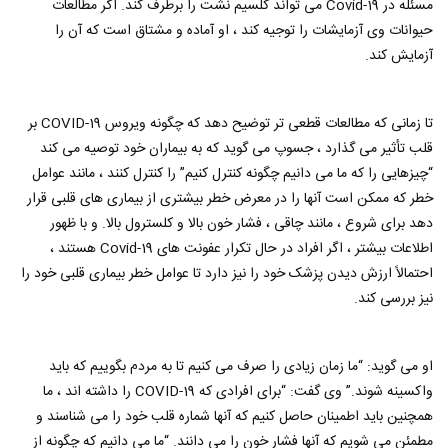
مسئله در Covid-19 می تواند کلسیم نشت را برطرف کند. اگر مطالعات
حیوانات وی آزمایشات را توجیه کند ، او آماده و مشتاق است که آن را
آزمایش کند.
تا زمانی که مطالعات قطعی تر توضیح دهد که چگونه ویروس COVID-19 بر
قلب تأثیر می گذارد ، جسوپ می گوید که به بیماران خود توصیه می کند
“چیزهایی را که ما می دانیم چگونه کنترل کنیم” را کنترل کنند ، مانند عوامل
خطر که ممکن است آنها را در معرض خطر بیشتری از بیماری های قلبی قرار
دهد برای شروع ، مانند چاقی ، فشار خون بالا و کلسترول بالا. و با ظهور
اطلاعات بیشتر ، اگر افراد در حال تکرار عفونت های Covid-19 هستند ،
احتمالاً ارزش دیدن پزشک خود را نیز دارد تا عوامل خطر بیماری قلبی خود را
نیز بررسی کند.
او می گوید: “ما زمان زیادی را صرف می کنیم تا به مردم بگوییم که باید
واکسینه شوند.” وی گفت: “برای افرادی که COVID-19 را داشته اند ، ما
همچنین باید اطمینان حاصل کنیم که آنها شماره قلب خود را می شناسند و
مطمئن می شویم که آنها فشار خون را می دانند. “ما می دانیم که چگونه از