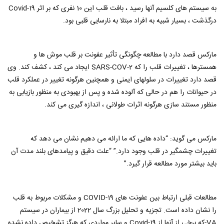
به سیستم های کلسیم آنها رسید ، بافت قلب این 10 نفری که بر اثر Covid-19
درگذشت ، بسیار شبیه به افراد مبتلا به نارسایی قلبی بود.
ماركس قصد دارد با مطالعه چگونگی تأثیر عفونت بر قلب موش ها و
همسترها ، تغییرات قلب را كه SARS-COV-2 ایجاد می كند ، کشف كند. وی
قصد دارد تغییرات در سلولهای ایمنی و همچنین هرگونه تغییر در عملکرد قلب
در حیوانات را هم در حالی که آلوده شده و پس از بهبودی به منظور بازیابی به
منظور مستند سازی هرگونه اثرات طولانی ، اندازه گیری می کند.
ماركس می گوید: “داده هایی كه ما ارائه می دهیم نشان می دهد كه
تغییرات چشمگیر در قلب وجود دارد.” “علت دقیق و پیامدهای بلند مدت آن
باید بیشتر مورد مطالعه قرار گیرد.”
مطالعات قبلی ارتباط بین عفونت های COVID-19 و مشکلات مربوط به قلب
را نشان داده است. تجزیه و تحلیل بزرگ سال 2022 از بیماران در سیستم
VA-که برخی از آنها از Covid-19 و سایر مواردی که هرگز تشخیص داده نشده