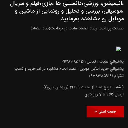
،انیمیشن، ورزشی،دانستنی ها ،بازی،فیلم و سریال
،موسیقی، بررسی و تحلیل و رونمایی از ماشین و
موبایل رو مشاهده بفرمایید.
ضمانت پرداخت ونماد اعتماد سایت در پرداخت(نماد اعتماد)
پشتيباني سايت : تماس 09383859161
پشتيباني خريد آنلاين موبايل : قصد انجام مشاوره در امر خرید واتساپ
تلگرام 09383859161
( شنبه تا پنج شنبه از ساعت 9 تا 19 (روزهای کاری))
ارسال كالا 1 تا 7 روز كاري
صفحه اصلی