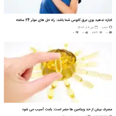
اجازه ندهید بوی عرق کابوس شما باشد: راه حل های موثر 24 ساعته
حامد
تیر 28, 1403
0
0
339
0
مصرف بیش از حد ویتامین ها مضر است: باعث آسیب می شود