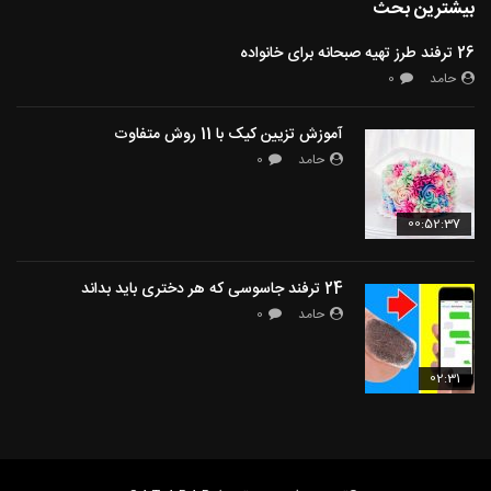
بیشترین بحث
26 ترفند طرز تهیه صبحانه برای خانواده
حامد
0
آموزش تزیین کیک با 11 روش متفاوت
حامد
0
00:52:37
24 ترفند جاسوسی که هر دختری باید بداند
حامد
0
02:31