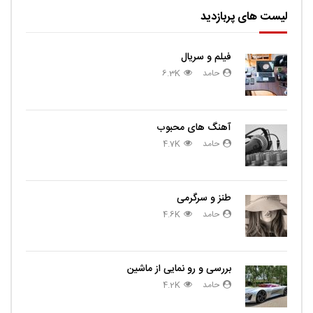
لیست های پربازدید
فیلم و سریال
حامد
6.3K
آهنگ های محبوب
حامد
4.7K
طنز و سرگرمی
حامد
4.6K
بررسی و رو نمایی از ماشین
حامد
4.2K