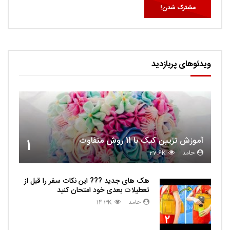
ویدئوهای پربازدید
آموزش تزیین کیک با 11 روش متفاوت
1
حامد
27.6K
هک های جدید ??️? این نکات سفر را قبل از
تعطیلات بعدی خود امتحان کنید
حامد
14.3K
2