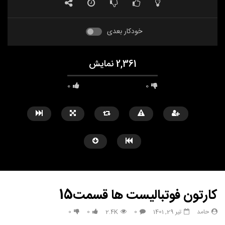
خودکار بعدی
2,361 نمایش
0
0
کارتون فوتبالیست ها قسمت15
حامد
تیر 29, 1401
0
2.4K
0
0
مشاهده بعدا