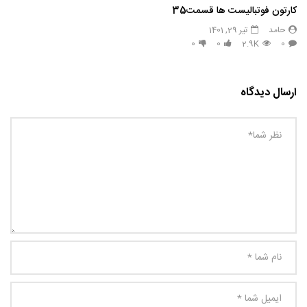
کارتون فوتبالیست ها قسمت35
حامد
تیر 29, 1401
0
0
2.9K
0
ارسال دیدگاه