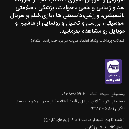
سرگرمی و آموزش آشپزی ،مطالب مفید و آموزنده
،مد و زیبایی و علمی ، حوادث، پزشکی ، سلامتی
،انیمیشن، ورزشی،دانستنی ها ،بازی،فیلم و سریال
،موسیقی، بررسی و تحلیل و رونمایی از ماشین و
موبایل رو مشاهده بفرمایید.
ضمانت پرداخت ونماد اعتماد سایت در پرداخت(نماد اعتماد)
پشتيباني سايت : تماس 09383859161
پشتيباني خريد آنلاين موبايل : قصد انجام مشاوره در امر خرید واتساپ
تلگرام 09383859161
( شنبه تا پنج شنبه از ساعت 9 تا 19 (روزهای کاری))
ارسال كالا 1 تا 7 روز كاري