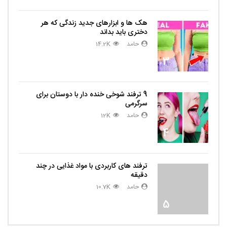
هک ها و ابزارهای جدید زندگی که هر
دختری باید بداند
حامد
14.2K
3
9 ترفند شوخی خنده دار با دوستان برای
سرگرمی
حامد
12K
4
ترفند های کاربردی با مواد غذایی در چند
دقیقه
حامد
10.7K
5