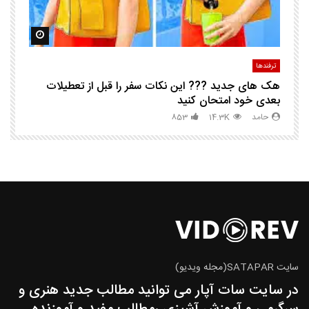
مشاهده بعدا
مشاهده ب
ترفندها
تر
هک های جدید ??️? این نکات سفر را قبل از تعطیلات
چگ
بعدی خود امتحان کنید
حامد
14.3K
853
سایت SATAPAR(مجله ویدیو)
در سایت سات آپار می توانید مطالب جدید هنری و