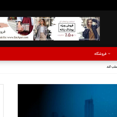
مدلینگ
موزیک
اخبار
پادکست
آشپزی
ترفندها
مشاهده بعدا
فروشگاه
نی دیوید تیلور
Call of Duty: Vanguard اع
اولین تریلر است
مدلینگ
موزیک
اخبار
پادکست
آشپزی
ترفندها
مشاهده بعدا