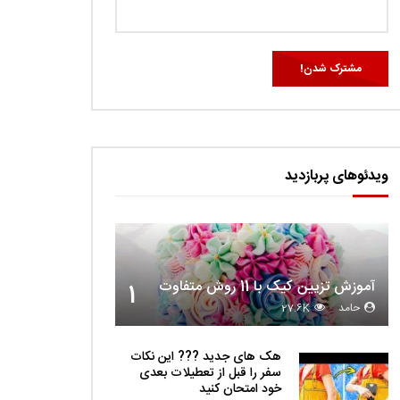
ویدئوهای پربازدید
آموزش تزیین کیک با 11 روش متفاوت
1
حامد
27.6K
هک های جدید ??️? این نکات
سفر را قبل از تعطیلات بعدی
خود امتحان کنید