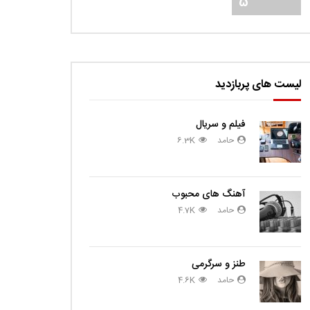
5
لیست های پربازدید
فیلم و سریال
حامد
6.3K
آهنگ های محبوب
حامد
4.7K
طنز و سرگرمی
حامد
4.6K