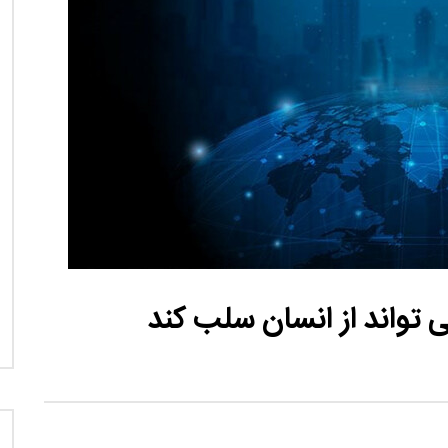
نی دیوید تیلور
Call of Duty: Vanguard اع
اولین تریلر است