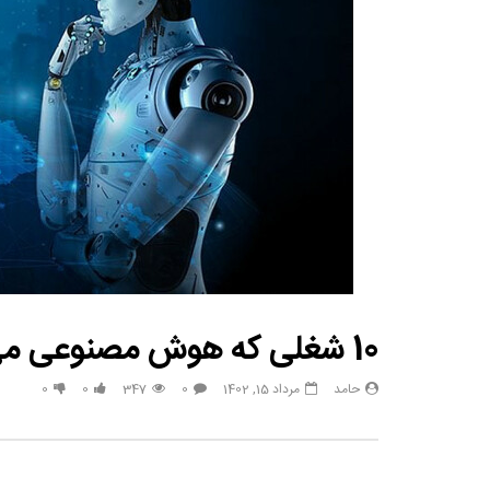
مصاحبه حسن یزدانی بعد از برنده شدن با تیلور
حسن یزدا
10 شغلی که هوش مصنوعی می تواند از انسان سلب کند
حامد
مرداد 15, 1402
0
347
0
0