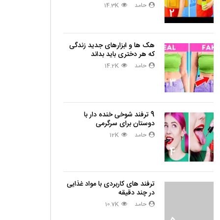
حامد
14.3K
2
هک ها و ابزارهای جدید زندگی
که هر دختری باید بداند
حامد
14.2K
3
9 ترفند شوخی خنده دار با
دوستان برای سرگرمی
حامد
12K
4
ترفند های کاربردی با مواد غذایی
در چند دقیقه
حامد
10.7K