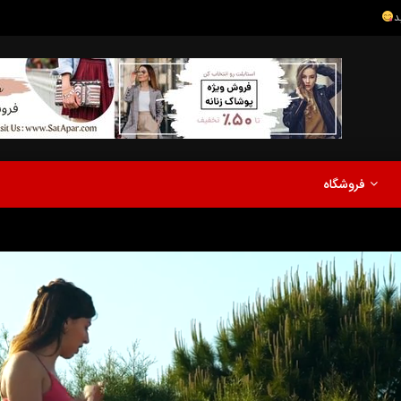
مدلینگ
موزیک
اخبار
پادکست
آشپزی
ترفندها
مشاهده بعدا
فروشگاه
نی دیوید تیلور
Call of Duty: Vanguard اع
اولین تریلر است
مدلینگ
موزیک
اخبار
پادکست
آشپزی
ترفندها
مشاهده بعدا