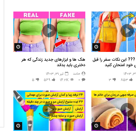
مشاهده بعدا
مشاهده بع
️? این نکات سفر را قبل
هک ها و ابزارهای جدید زندگی که هر
 خود امتحان کنید
دختری باید بداند
حامد
تیر 31, 1403
5
569
14.2K
0
3
853
24 ترفند زیبا و آسان آرایش صورت برای مهمانی
36 ایده متنوع آرایش مو و صورت در چند دقیقه
آرایش
آرایش صورت و زیبایی
آرایش صورت و سایه چشم
مشاهده بعدا
مشاهده بع