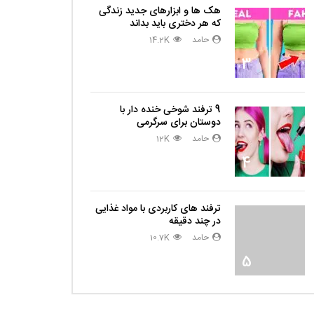
هک ها و ابزارهای جدید زندگی
که هر دختری باید بداند
حامد
14.2K
3
دا
9 ترفند شوخی خنده دار با
دوستان برای سرگرمی
حامد
12K
4
ترفند های کاربردی با مواد غذایی
در چند دقیقه
حامد
10.7K
5
دا