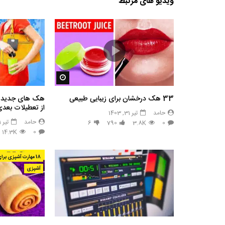
ویدیو های مرتبط
مشاهده بعدا
33 هک درخشان برای زیبایی طبیعی
هک های جدید ??
از تعطیلات بعدی
حامد
تیر 31, 1403
حامد
تیر 31, 1403
6
790
3.8K
0
14.3K
0
18 مهارت آشپزی برای صرفه جویی در زمان برای خانم ها
آشپزی