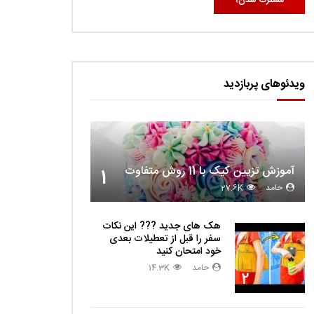
ویدئوهای پربازدید
آموزش تزیین کیک با 11 روش متفاوت
1
حامد
27.6K
هک های جدید ??️? این نکات
سفر را قبل از تعطیلات بعدی
خود امتحان کنید
حامد
14.3K
2