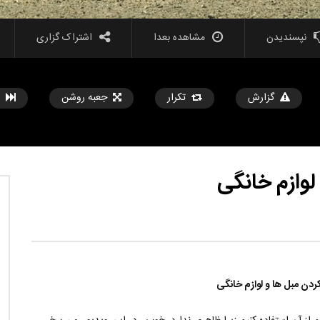
نپسندیدن
مشاهده بعدا
اشتراک گزاری
گزارش
تکرار
جعبه روشن
مشاهده بعدا
??️? این نکات سفر را قبل از
هک ها و ابزارهای جدید زندگی که هر دختر
ی خود امتحان کنید
باید بداند
تیر 31, 1403
حامد
تیر 31, 1403
5
569
14.2K
0
3
853
14