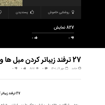
روشنایی خاموش
پسندیدن
827 نمایش
0
0
27 ترفند زیباتر کردن مبل ها و لوازم خانگی
حامد
مهر 19, 1401
0
827
0
0
مشاهده بعدا
33 هک درخشان برای زیبایی طبیعی
هک های جدید 
تعطیلات بعد
حامد
تیر 31, 1403
حامد
6
790
3.8K
0
27 ترفند زیباتر کردن مبل ها و لوازم خانگی
.3K
0