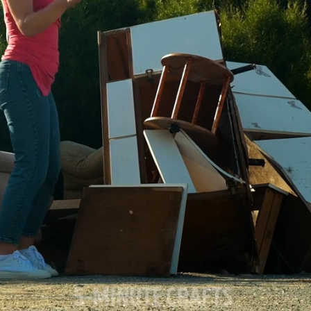
نی دیوید تیلور
Call of Duty: Vanguard اع
اولین تریلر است