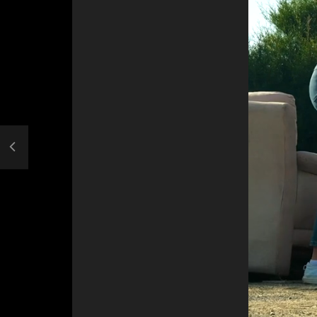
لام کرد: این
Belgium vs Portugal 1-0 – All Gоals _
Extеndеd Hіghlіghts – 2021 HD