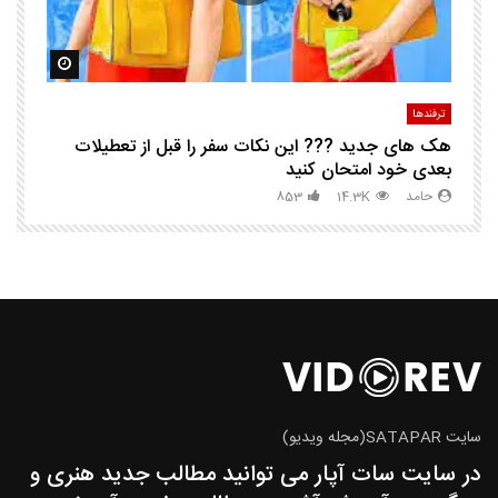
مشاهده بعدا
مشاهده ب
ترفندها
تر
هک های جدید ??️? این نکات سفر را قبل از تعطیلات
چگ
بعدی خود امتحان کنید
حامد
14.3K
853
سایت SATAPAR(مجله ویدیو)
در سایت سات آپار می توانید مطالب جدید هنری و