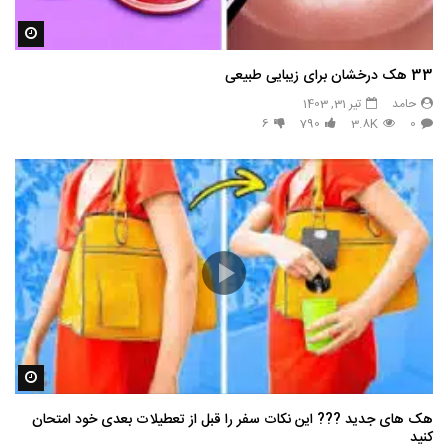
مشاه
33 هک درخشان برای زیبایی طبیعی
حامد
تیر 31, 1403
6
790
3.8K
0
مشاه
هک های جدید ??️? این نکات سفر را قبل از تعطیلات بعدی خود امتحان
کنید