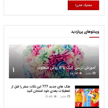
ویدئوهای پربازدید
آموزش تزیین کیک با 11 روش متفاوت
1
حامد
27.6K
هک های جدید ??️? این نکات سفر را قبل از
تعطیلات بعدی خود امتحان کنید
حامد
14.3K
2