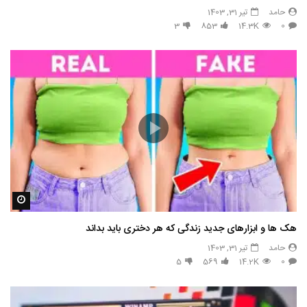
حامد
تیر 31, 1403
3
853
14.3K
0
مشاه
هک ها و ابزارهای جدید زندگی که هر دختری باید بداند
حامد
تیر 31, 1403
5
569
14.2K
0