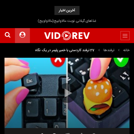
آخرین اخبار
غذاهای گیلانی نوبت مالاوابیج(مالاواویج)
خانه
ترفندها
27 ترفند کاردستی با خمیر پلیمر در یک نگاه
نمایشگر
Media error: Format(s) not supported or source(s) not found
ویدیو
دریافت پرونده: https://www.uploadbag.com/ofiles/0111b642db9a6e1e783f1a6a4e8442b5/27-
craft-tricks-with-polymer-paste-at-a-glance.mp4