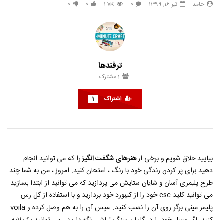
حامد
تیر 16, 1399
0
1.7K
0
0
33 هک درخشان برای زیبایی طبیعی
هک های جدید ??️? این نکات 
تعطیلات بعدی خود امتحان ک
حامد
تیر 31, 1403
حامد
تیر 31, 1403
6
790
3.8K
0
853
14.3K
0
ترفندها
1
مشترک
اشتراک
1
بیایید خلاق شویم و برخی از
هنرهای شگفت انگیز
را که می توانید انجام
دهید برای پر کردن زندگی خود با رنگ ، امتحان کنید. امروز ، من به شما چند
طرح پلیمری آسان و شایان ستایش می پردازید که می توانید از ابتدا بسازید.
می توانید کلید esc خود را از کیبورد خود بردارید و با استفاده از گل رس
پلیمر مینی برگر روی آن را نصب کنید. سپس آن را به هم وصل کرده و voila