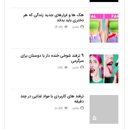
هک ها و ابزارهای جدید زندگی که هر
دختری باید بداند
حامد
14.2K
3
9 ترفند شوخی خنده دار با دوستان برای
سرگرمی
حامد
12K
4
ترفند های کاربردی با مواد غذایی در چند
دقیقه
حامد
10.7K
5