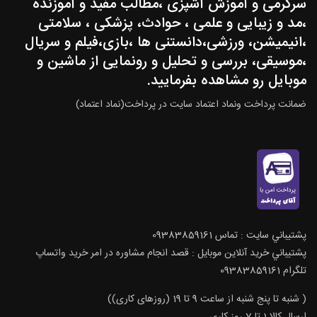
سرگرمی و آموزش آشپزی ،مطالب مفید و آموزنده
،مد و زیبایی و علمی ، حوادث، پزشکی ، سلامتی
،انیمیشن، ورزشی،دانستنی ها ،بازی،فیلم و سریال
،موسیقی، بررسی و تحلیل و رونمایی از ماشین و
موبایل رو مشاهده بفرمایید.
ضمانت پرداخت ونماد اعتماد سایت در پرداخت(نماد اعتماد)
پشتيباني سايت : تماس 09383859161
پشتيباني خريد آنلاين موبايل : قصد انجام مشاوره در امر خرید واتساپ
تلگرام 09383859161
( شنبه تا پنج شنبه از ساعت 9 تا 19 (روزهای کاری))