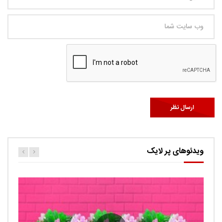
ویدئوهای پر لایک
کارتون اگنس این قسمت ربات ها
حامد
0.9K