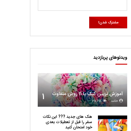
ویدئوهای پربازدید
آموزش تزیین کیک با 11 روش متفاوت
1
حامد
27.6K
هک های جدید ??️? این نکات
سفر را قبل از تعطیلات بعدی
خود امتحان کنید