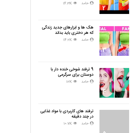
حامد
14.3K
2
هک ها و ابزارهای جدید زندگی
که هر دختری باید بداند
حامد
14.2K
3
9 ترفند شوخی خنده دار با
دوستان برای سرگرمی
حامد
12K
4
ترفند های کاربردی با مواد غذایی
در چند دقیقه
حامد
10.7K