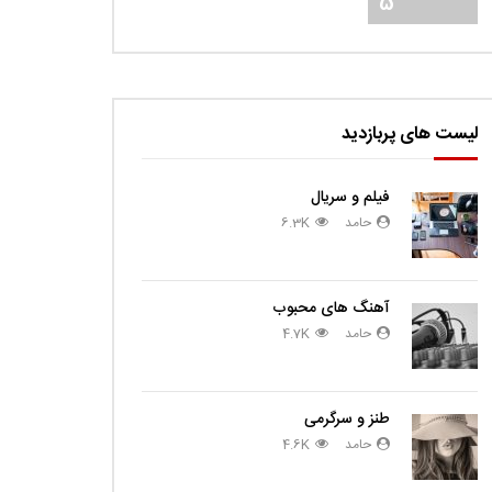
5
لیست های پربازدید
فیلم و سریال
حامد
6.3K
آهنگ های محبوب
حامد
4.7K
طنز و سرگرمی
حامد
4.6K