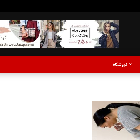
مدلینگ
موزیک
اخبار
پادکست
آشپزی
ترفندها
مشاهده بعدا
فروشگاه
نی دیوید تیلور
Call of Duty: Vanguard اع
اولین تریلر است
مدلینگ
موزیک
اخبار
پادکست
آشپزی
ترفندها
مشاهده بعدا