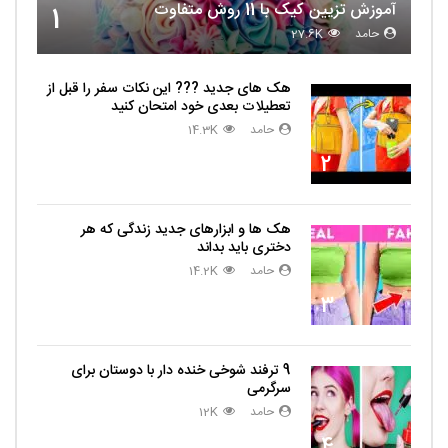
آموزش تزیین کیک با 11 روش متفاوت
1
حامد
27.6K
هک های جدید ??️? این نکات سفر را قبل از
تعطیلات بعدی خود امتحان کنید
حامد
14.3K
2
هک ها و ابزارهای جدید زندگی که هر
دختری باید بداند
حامد
14.2K
3
9 ترفند شوخی خنده دار با دوستان برای
سرگرمی
حامد
12K
4