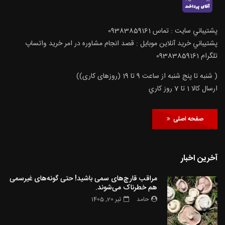
پشتيباني سايت : تماس 09383859161
پشتيباني خريد آنلاين موبايل : قصد انجام مشاوره در امر خرید واتساپ
تلگرام 09383859161
( شنبه تا پنج شنبه از ساعت 9 تا 19 (روزهای کاری))
ارسال كالا 1 تا 7 روز كاري
صفحه اصلی
آخرین اخبار
مراقب قارچ‌های سمی باشید! حتی گونه‌های غیرسمی
هم خطرناک می‌شوند.
حامد
تیر 20, 1405