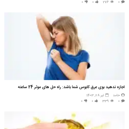
0
0
276
0
اجازه ندهید بوی عرق کابوس شما باشد: راه حل های موثر 24 ساعته
حامد
تیر 28, 1403
0
0
339
0