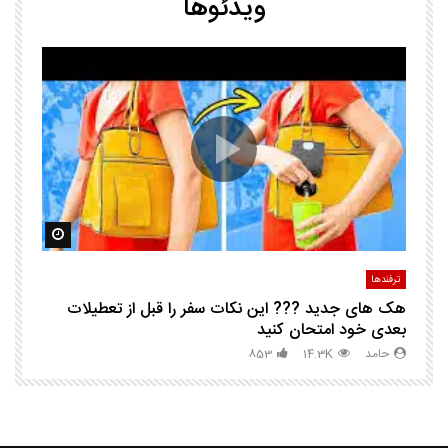
ویدئوها
25 ترفند هوشم
ا
ک
مشاهده بعدا
مشاهده ب
ترفندها
تر
هک های جدید ??️? این نکات سفر را قبل از تعطیلات
چگ
بعدی خود امتحان کنید
حامد
14.3K
853