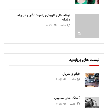
ترفند های کاربردی با مواد غذایی در چند
دقیقه
حامد
10.7K
5
لیست های پربازدید
فیلم و سریال
حامد
6.3K
آهنگ های محبوب
حامد
4.7K