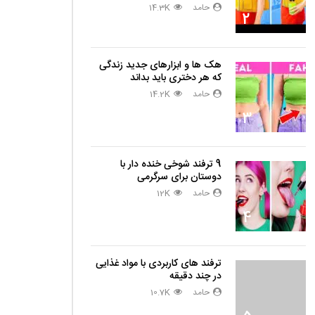
حامد
14.3K
2
هک ها و ابزارهای جدید زندگی
که هر دختری باید بداند
حامد
14.2K
3
9 ترفند شوخی خنده دار با
دا
دوستان برای سرگرمی
حامد
12K
4
ترفند های کاربردی با مواد غذایی
در چند دقیقه
حامد
10.7K