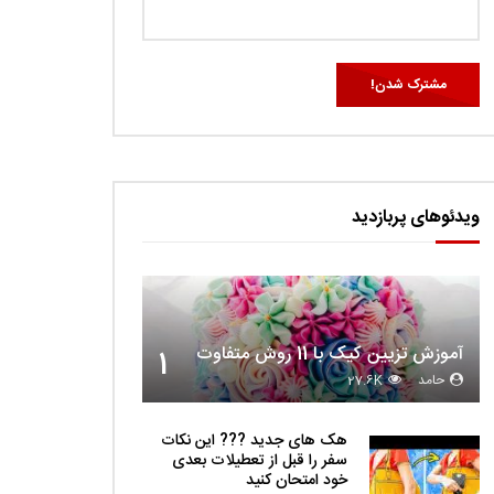
ویدئوهای پربازدید
آموزش تزیین کیک با 11 روش متفاوت
1
حامد
27.6K
هک های جدید ??️? این نکات
سفر را قبل از تعطیلات بعدی
خود امتحان کنید