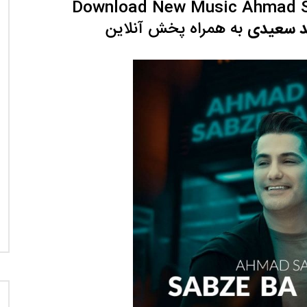
Download New Music Ahmad S
نی دیوید تیلور
Call of Duty: Vanguard اع
د سعیدی
به همراه پخش آنلاین
اولین تریلر است