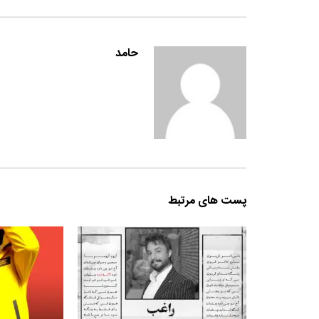
حامد
پست های مرتبط