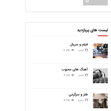
5
لیست های پربازدید
فیلم و سریال
حامد
6.3K
آهنگ های محبوب
حامد
4.7K
طنز و سرگرمی
حامد
4.6K