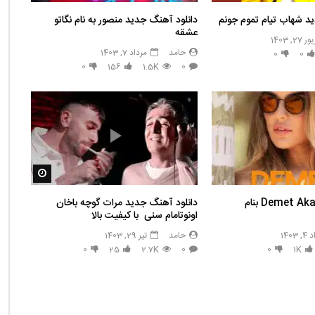
د شهاب تیام تموم جونم
دانلود آهنگ جدید منصور به نام نگاتو
عشقه
2, 1403
حامد
مرداد 7, 1403
0
0
0
156
1.5K
0
مشاهده بع
دانلود اهنگ Demet Akalın بنام
دانلود آهنگ جدید مرات گوچه باخان
اونوتامام سنی با کیفیت بالا
1403
حامد
تیر 29, 1403
0
25
2.7K
0
0
1K