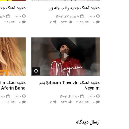
دانلود آهنگ جدید راغب لاله زار
دانلود آهنگ جدی
حامد
شهریور 27, 1403
حامد
شهریور 7
281
0
2
523
4.8K
0
مشاهده بعدا
دانلود آهنگ Şəbnəm Tovuzlu بنام
Aferin Bana
Neynim
حامد
مرداد 4, 1403
حامد
مرداد 4, 
1.2K
0
2
567
3.5K
0
ارسال دیدگاه