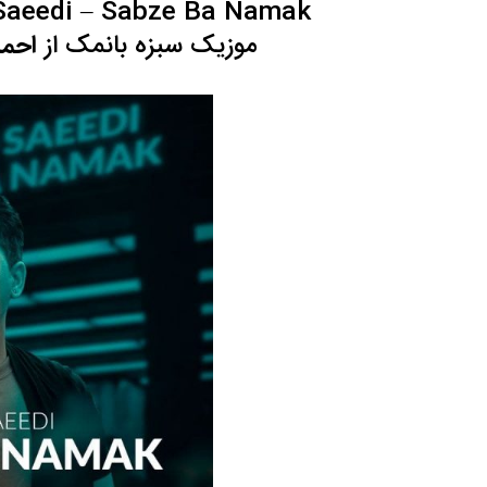
aeedi – Sabze Ba Namak
مصاحبه حسن یزدانی بعد از برنده شدن با تیلور
حسن یزدا
موزیک سبزه بانمک از
احم