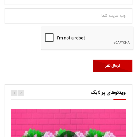
ویدئوهای پر لایک
کارتون اگنس این قسمت ربات ها
حامد
0.9K
Ut facilisis consectetur tristique. Suspendisse porta