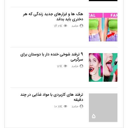
هک ها و ابزارهای جدید زندگی که هر
دختری باید بداند
حامد
14.2K
3
9 ترفند شوخی خنده دار با دوستان برای
سرگرمی
حامد
12K
4
ترفند های کاربردی با مواد غذایی در چند
دقیقه
حامد
10.7K
5