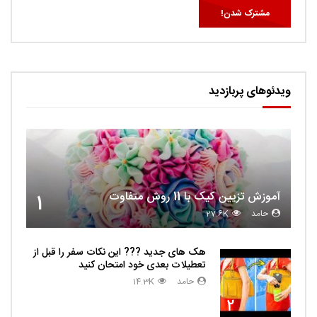
ویدئوهای پربازدید
آموزش تزیین کیک با 11 روش متفاوت
1
حامد
27.6K
هک های جدید ??️? این نکات سفر را قبل از
تعطیلات بعدی خود امتحان کنید
حامد
14.3K
2