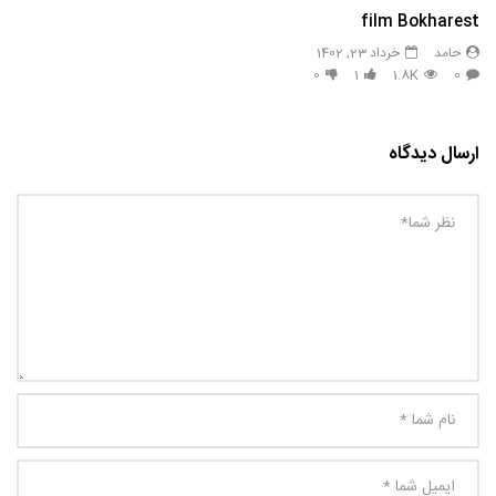
film Bokharest
حامد
خرداد 23, 1402
0
1
1.8K
0
ارسال دیدگاه