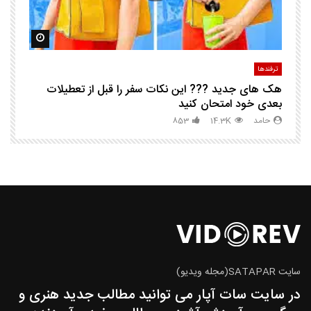
مشاهده بعدا
مشاهده ب
ترفندها
تر
هک های جدید ??️? این نکات سفر را قبل از تعطیلات
چگ
بعدی خود امتحان کنید
حامد
14.3K
853
سایت SATAPAR(مجله ویدیو)
در سایت سات آپار می توانید مطالب جدید هنری و