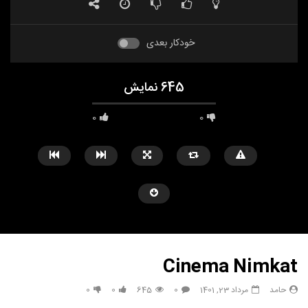
خودکار بعدی
645 نمایش
0
0
Cinema Nimkat
حامد
مرداد 23, 1401
0
645
0
0
مشاهده بعدا