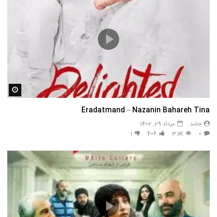
مشاه
Eradatmand – Nazanin Bahareh Tina
حامد
مرداد 29, 1402
1
406
3.1K
0