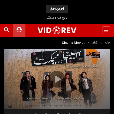
آخرین اخبار
برنج کته و تدیگ
خانه
فیلم
Cinema Nimkat
نمایشگر
Media error: Format(s) not supported or source(s) not found
ویدیو
دریافت پرونده:
https://www.uploadbag.com/ofiles/a4b32c9bed659b55a9a76a66fcf76c0e/Cinema-
Nimkat.mp4