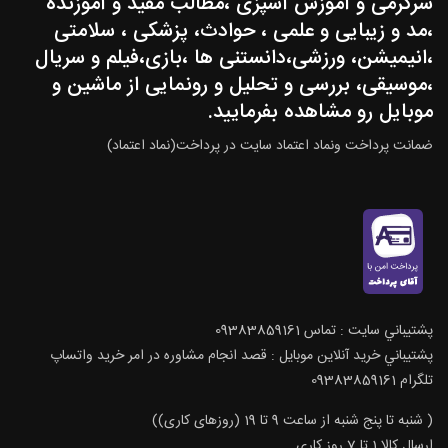
سرگرمی و آموزش آشپزی ،مطالب مفید و آموزنده
،مد و زیبایی و علمی ، حوادث، پزشکی ، سلامتی
،انیمیشن، ورزشی،دانستنی ها ،بازی،فیلم و سریال
،موسیقی، بررسی و تحلیل و رونمایی از ماشین و
موبایل رو مشاهده بفرمایید.
ضمانت پرداخت ونماد اعتماد سایت در پرداخت(نماد اعتماد)
پشتيباني سايت : تماس 09383859161
پشتيباني خريد آنلاين موبايل : قصد انجام مشاوره در امر خرید واتساپ
تلگرام 09383859161
( شنبه تا پنج شنبه از ساعت 9 تا 19 (روزهای کاری))
ارسال كالا 1 تا 7 روز كاري