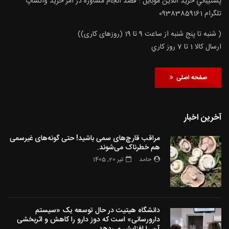
پشتيباني خريد آنلاين موبايل : قصد انجام مشاوره در امر خرید واتساپ
تلگرام 09383859161
( شنبه تا پنج شنبه از ساعت 9 تا 19 (روزهای کاری))
ارسال كالا 1 تا 7 روز كاري
صفحه اصلی
آخرین اخبار
مراقب قارچ‌های سمی باشید! حتی گونه‌های غیرسمی
هم خطرناک می‌شوند.
حامد
تیر 20, 1405
دانشگاه هیتیت در حال توسعه یک «سیستم
دارورسانی» است که دوز دارو را کاهش و اثربخشی
آن را افزایش می‌دهد.