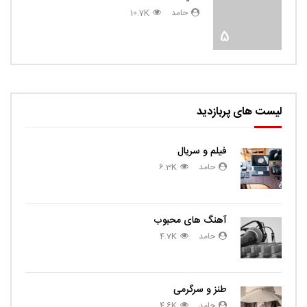
حامد
10.7K
5
لیست های پربازدید
فیلم و سریال
حامد
6.3K
آهنگ های محبوب
حامد
4.7K
طنز و سرگرمی
حامد
4.6K