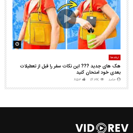
ک
مشاهده بعدا
مشاهده ب
ترفندها
تر
هک های جدید ??️? این نکات سفر را قبل از تعطیلات
چگ
بعدی خود امتحان کنید
حامد
14.3K
853