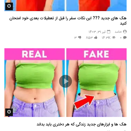
مشاه
هک های جدید ??️? این نکات سفر را قبل از تعطیلات بعدی خود امتحان
کنید
حامد
تیر 31, 1403
3
853
14.3K
0
مشاه
هک ها و ابزارهای جدید زندگی که هر دختری باید بداند