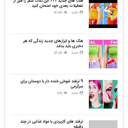
هک های جدید ??️? این نکات سفر را قبل از
تعطیلات بعدی خود امتحان کنید
حامد
14.3K
2
هک ها و ابزارهای جدید زندگی که هر
دختری باید بداند
حامد
14.2K
3
9 ترفند شوخی خنده دار با دوستان برای
سرگرمی
حامد
12K
4
ترفند های کاربردی با مواد غذایی در چند
دقیقه