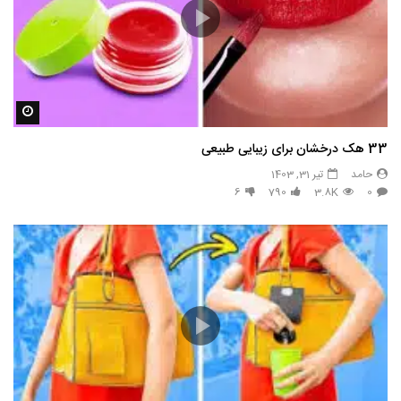
مشاه
33 هک درخشان برای زیبایی طبیعی
حامد
تیر 31, 1403
6
790
3.8K
0