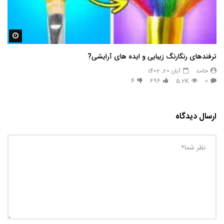
مشاه
ترفندهای رنگارنگ زیبایی و ایده های آرایشی?
حامد
آبان 20, 1402
4
696
5.2K
0
ارسال دیدگاه