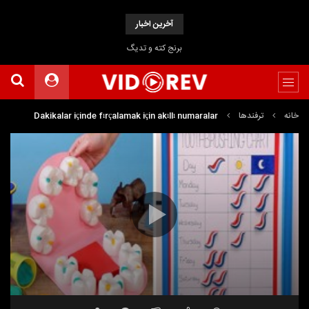
آخرین اخبار
برنج کته و تدیگ
خانه
ترفندها
Dakikalar içinde fırçalamak için akıllı numaralar
نمایشگر
Media error: Format(s) not supported or source(s) not found
ویدیو
دریافت پرونده:
https://www.uploadbag.com/ofiles/72b8cb1b9c0794ee7a7ccff7371c0831/Dakikalar-
i%C3%A7inde-f%C4%B1r%C3%A7alamak-i%C3%A7in-ak%C4%B1ll%C4%B1-numaralar.mp4