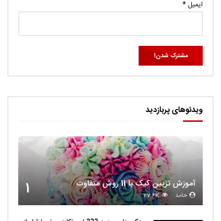
ایمیل
*
ویدئوهای پربازدید
آموزش تزیین کیک با 11 روش متفاوت
1
حامد
27.6K