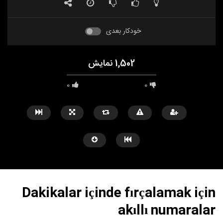
خودکار بعدی
1,502 نمایش
0
0
Dakikalar içinde fırçalamak için
akıllı numaralar
مشاهده بعدا