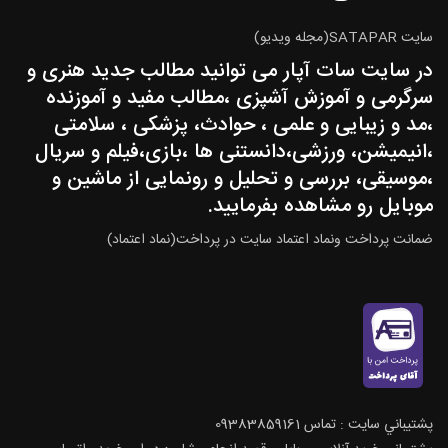
سایت SATAPAR(مجله ویدیو)
در سایت سات آپار می توانید مطالب جدید هنری و
سرگرمی و آموزش آشپزی ،مطالب مفید و آموزنده
،مد و زیبایی و علمی ، حوادث، پزشکی ، سلامتی
،انیمیشن، ورزشی،دانستنی ها ،بازی،فیلم و سریال
،موسیقی، بررسی و تحلیل و رونمایی از ماشین و
موبایل رو مشاهده بفرمایید.
ضمانت پرداخت ونماد اعتماد سایت در پرداخت(نماد اعتماد)
پشتيباني سايت : تماس 09383859161