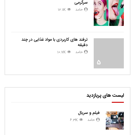
سرگرمی
حامد
12.1K
4
ترفند های کاربردی با مواد غذایی در چند
دقیقه
حامد
10.7K
5
لیست های پربازدید
فیلم و سریال
حامد
6.3K