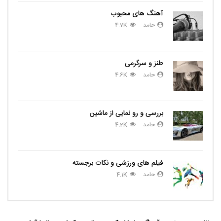
آهنگ های محبوب
حامد
4.7K
طنز و سرگرمی
حامد
4.6K
بررسی و رو نمایی از ماشین
حامد
4.2K
فیلم های ورزشی و نکات برجسته
حامد
4.1K