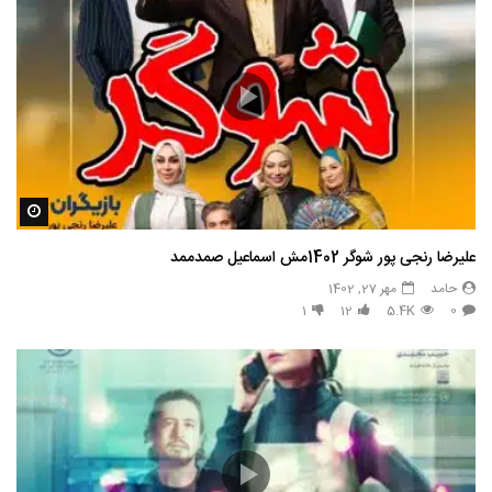
مشاه
علیرضا رنجی پور شوگر 1402مش اسماعیل صمدممد
حامد
مهر 27, 1402
1
12
5.4K
0