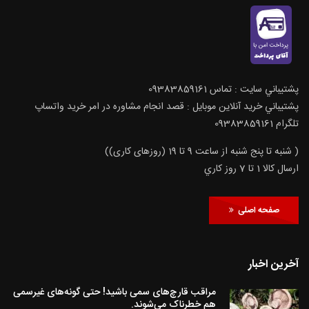
پشتيباني سايت : تماس 09383859161
پشتيباني خريد آنلاين موبايل : قصد انجام مشاوره در امر خرید واتساپ
تلگرام 09383859161
( شنبه تا پنج شنبه از ساعت 9 تا 19 (روزهای کاری))
ارسال كالا 1 تا 7 روز كاري
صفحه اصلی
آخرین اخبار
مراقب قارچ‌های سمی باشید! حتی گونه‌های غیرسمی
هم خطرناک می‌شوند.