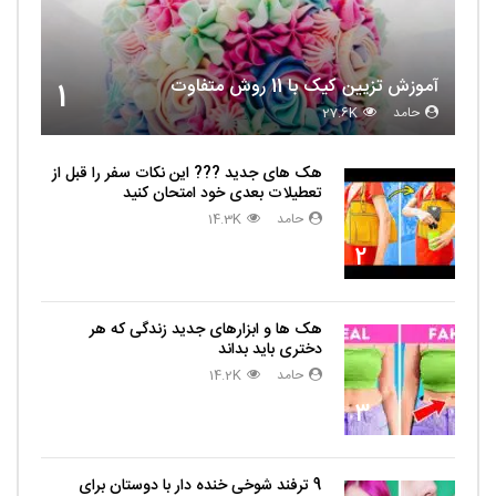
آموزش تزیین کیک با 11 روش متفاوت
1
حامد
27.6K
هک های جدید ??️? این نکات سفر را قبل از
تعطیلات بعدی خود امتحان کنید
حامد
14.3K
2
هک ها و ابزارهای جدید زندگی که هر
دختری باید بداند
حامد
14.2K
3
9 ترفند شوخی خنده دار با دوستان برای