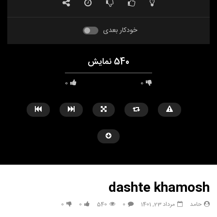
خودکار بعدی
540 نمایش
0
0
dashte khamosh
حامد
مرداد 23, 1401
0
540
0
0
مشاهده بعدا