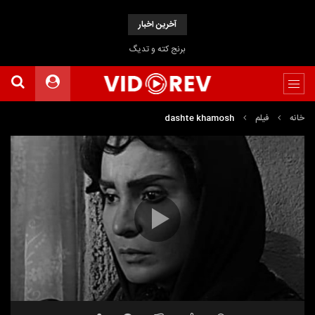
آخرین اخبار
برنج کته و تدیگ
خانه
فیلم
dashte khamosh
نمایشگر
Media error: Format(s) not supported or source(s) not found
ویدیو
دریافت پرونده:
https://www.uploadbag.com/ofiles/08594065f546fae666588692af6c995e/Dashte-
Khamoosh.mp4