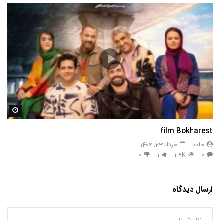
مشاه
film Bokharest
حامد
خرداد 23, 1402
0
1
1.8K
0
ارسال دیدگاه