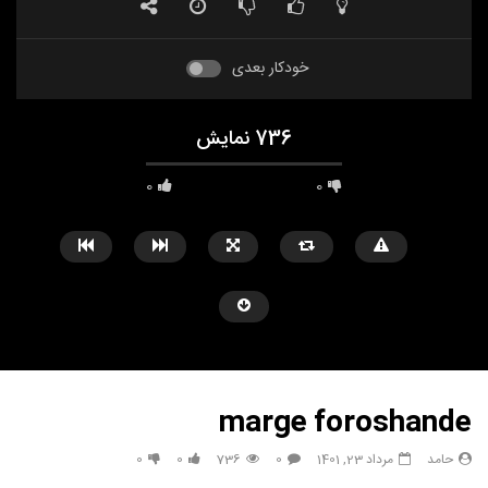
خودکار بعدی
736 نمایش
0
0
marge foroshande
حامد
مرداد 23, 1401
0
736
0
0
مشاهده بعدا