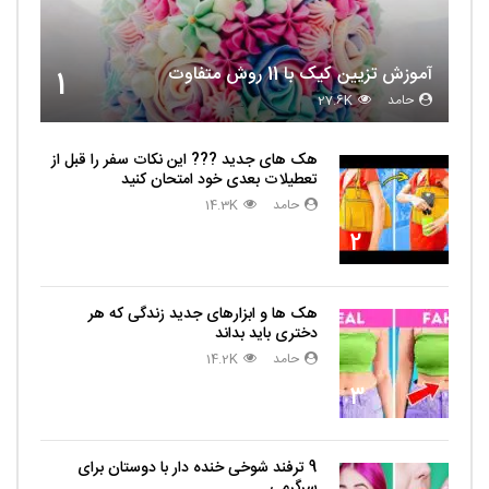
آموزش تزیین کیک با 11 روش متفاوت
1
حامد
27.6K
هک های جدید ??️? این نکات سفر را قبل از
تعطیلات بعدی خود امتحان کنید
حامد
14.3K
2
هک ها و ابزارهای جدید زندگی که هر
دختری باید بداند
حامد
14.2K
3
9 ترفند شوخی خنده دار با دوستان برای
سرگرمی