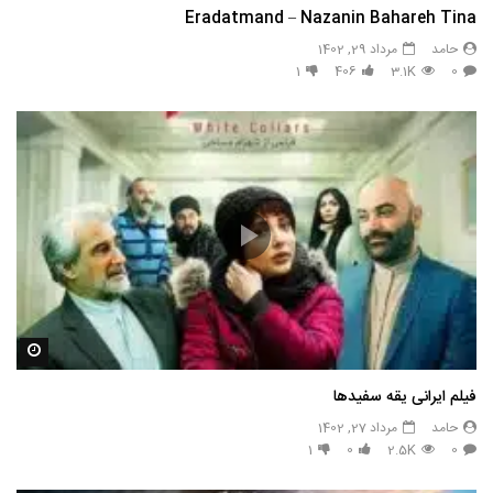
Eradatmand – Nazanin Bahareh Tina
حامد
مرداد 29, 1402
1
406
3.1K
0
مشاه
فیلم ایرانی یقه سفیدها
حامد
مرداد 27, 1402
1
0
2.5K
0