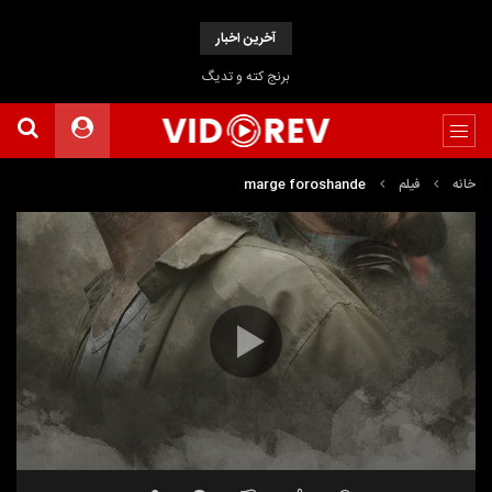
آخرین اخبار
برنج کته و تدیگ
خانه
فیلم
marge foroshande
نمایشگر
Media error: Format(s) not supported or source(s) not found
ویدیو
دریافت پرونده:
https://www.uploadbag.com/ofiles/85038537058012cc4fbe8ab1c282cee5/Marge-
Forooshandeh.mp4