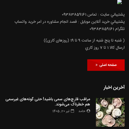
پشتيباني سايت : تماس 09383859161
پشتيباني خريد آنلاين موبايل : قصد انجام مشاوره در امر خرید واتساپ
تلگرام 09383859161
( شنبه تا پنج شنبه از ساعت 9 تا 19 (روزهای کاری))
ارسال كالا 1 تا 7 روز كاري
صفحه اصلی
آخرین اخبار
مراقب قارچ‌های سمی باشید! حتی گونه‌های غیرسمی
هم خطرناک می‌شوند.
حامد
تیر 20, 1405