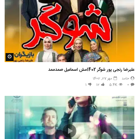
مشاه
علیرضا رنجی پور شوگر 1402مش اسماعیل صمدممد
حامد
مهر 27, 1402
1
12
5.4K
0