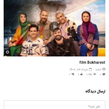
مشاه
film Bokharest
حامد
خرداد 23, 1402
0
1
1.8K
0
ارسال دیدگاه