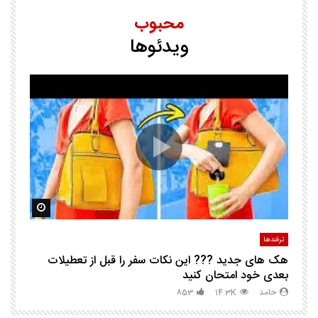
محبوب
ویدئوها
25 ترفند هوشم
ا
ک
مشاهده بعدا
مشاهده ب
ترفندها
تر
هک های جدید ??️? این نکات سفر را قبل از تعطیلات
چگ
بعدی خود امتحان کنید
حامد
14.3K
853