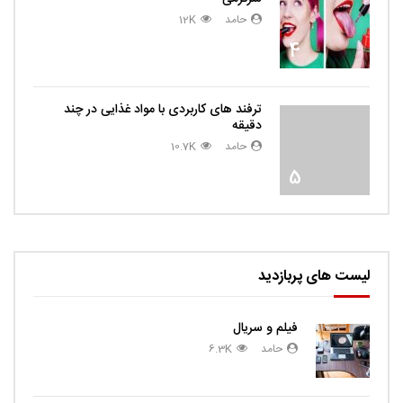
حامد
12K
4
ترفند های کاربردی با مواد غذایی در چند
دقیقه
حامد
10.7K
5
لیست های پربازدید
فیلم و سریال
حامد
6.3K