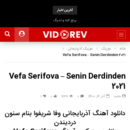
آخرین اخبار
برنج کته و تدیگ
خانه
موزیک
موزیک آذربایجانی
Vefa Serifova – Senin Derdinden 2021
Vefa Serifova – Senin Derdinden
2021
حامد
آذر 16, 1400
0
738
0
1
دانلود آهنگ آذربایجانی
وفا شریفوا
بنام سنون
دردیندن