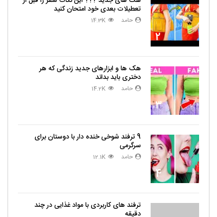
هک های جدید ??️? این نکات سفر را قبل از
تعطیلات بعدی خود امتحان کنید
حامد
14.3K
2
هک ها و ابزارهای جدید زندگی که هر
دختری باید بداند
حامد
14.2K
3
9 ترفند شوخی خنده دار با دوستان برای
سرگرمی
حامد
12.1K
4
ترفند های کاربردی با مواد غذایی در چند
دقیقه