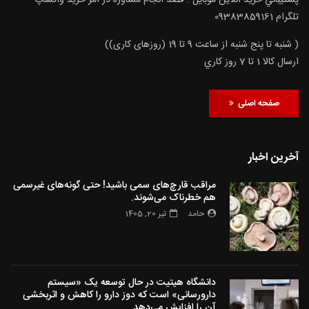
تلگرام 09383859161
( شنبه تا پنج شنبه از ساعت 9 تا 19 (روزهای کاری))
ارسال كالا 1 تا 7 روز كاري
صفحه اصلی
آخرین اخبار
مراقب قارچ‌های سمی باشید! حتی گونه‌های غیرسمی
هم خطرناک می‌شوند.
حامد
تیر 20, 1405
دانشگاه هیتیت در حال توسعه یک «سیستم
دارورسانی» است که دوز دارو را کاهش و اثربخشی
آن را افزایش می‌دهد.