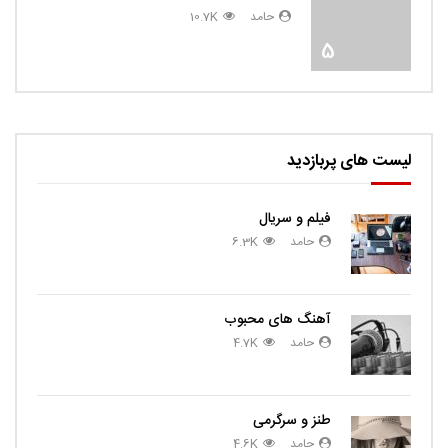
حامد
10.7K
5
لیست های پربازدید
فیلم و سریال
حامد
6.3K
آهنگ های محبوب
حامد
4.7K
طنز و سرگرمی
حامد
4.6K