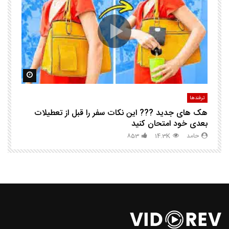
ک
مشاهده بعدا
مشاهده ب
ترفندها
تر
هک های جدید ??️? این نکات سفر را قبل از تعطیلات
چگ
بعدی خود امتحان کنید
حامد
14.3K
853