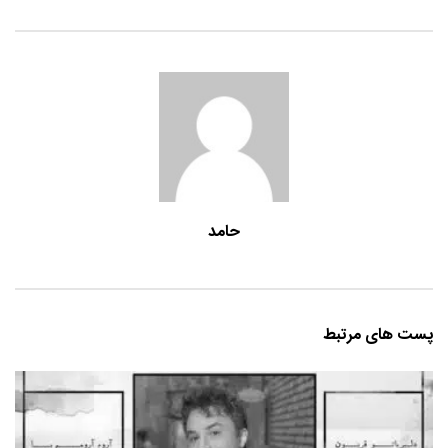
حامد
پست های مرتبط