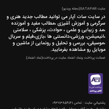
سایت SATAPAR(مجله ویدیو)
در سایت سات آپار می توانید مطالب جدید هنری و
سرگرمی و آموزش آشپزی ،مطالب مفید و آموزنده
،مد و زیبایی و علمی ، حوادث، پزشکی ، سلامتی
،انیمیشن، ورزشی،دانستنی ها ،بازی،فیلم و سریال
،موسیقی، بررسی و تحلیل و رونمایی از ماشین و
موبایل رو مشاهده بفرمایید.
ضمانت پرداخت ونماد اعتماد سایت در پرداخت(نماد اعتماد)
پشتيباني سايت : تماس 09383859161
پشتيباني خريد آنلاين موبايل : قصد انجام مشاوره در امر خرید واتساپ