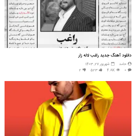
دانلود آهنگ جدید راغب لاله زار
حامد
شهریور 27, 1403
2
523
4.8K
0