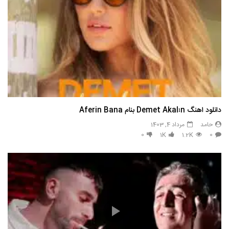
دانلود اهنگ Demet Akalın بنام Aferin Bana
حامد
مرداد 4, 1403
0
1K
1.2K
0